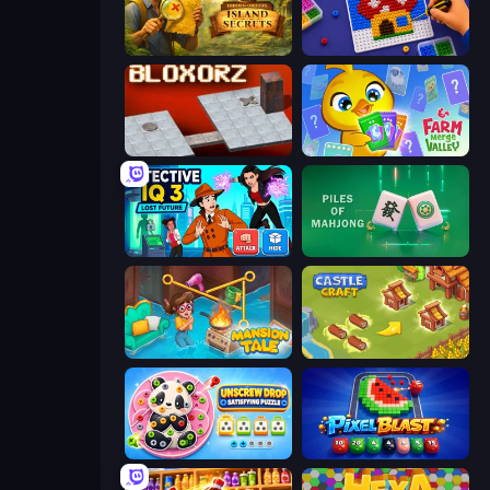
Hidden Objects: Island Secrets
Screw Sorting
Bloxorz
Farm Merge Valley
Detective IQ 3
Piles of Mahjong
Mansion Tale: Merge Secrets
Castle Craft
Unscrew Drop: Satisfying Puzzle
Pixel Blast