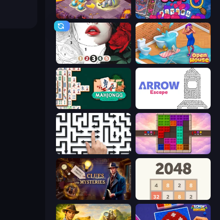
Mergest Kingdom
Hidden Objects
Numicolor
Open House
Mahjongg Solitaire
Arrow Escape
Arrow Escape: Puzzle
Color Cube Puzzle
Hidden Object: Clues and Mysteries
2048