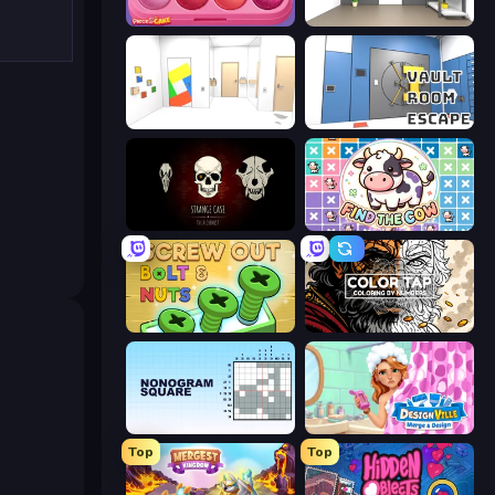
Piece of Cake: Merge and Bake
Paint Room Escape
Mirror Room Escape
Vault Room Escape
Room Escape: Strange Case
Find The Cow
Screw Out: Bolts and Nuts
Color Tap: Coloring by Numbers
Nonogram Square
Designville: Merge & Design
Top
Top