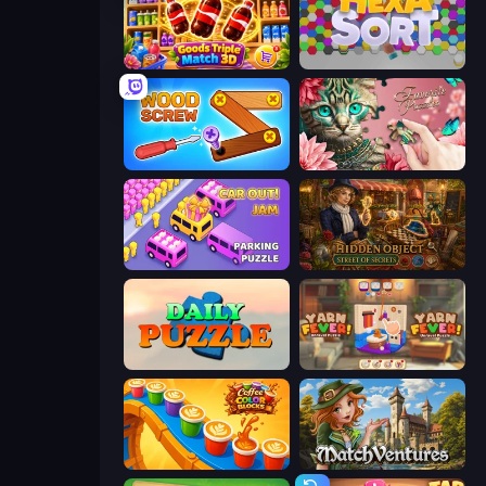
Goods Triple Match 3D
Hexa Sort
Wood Screw: Bolts Puzzle
Favorite Puzzles
Car OUT! Jam Parking Puzzle
Hidden Object: Street Of Secrets
Daily Puzzle
Yarn Fever! Unravel Puzzle
Coffee Color Blocks
MatchVentures