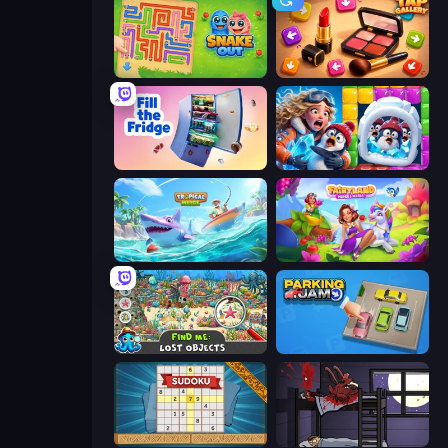
Snake Out: Maze Escape
Tap Gallery
Fill The Fridge
Captain Blast
Tropical Merge
Fairyland Merge & Magic
Find Me: Lost Objects
Parking Jam
Sudoku Online
The Visitor