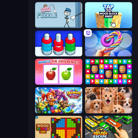
Thief Puzzle
Tap 3D Wood Block Away
Nuts Puzzle: Sort By Color
Twisted Tangle
What's The Difference?
Tap Away Story
Diamant: Sky Stories Match 3
Jigpic Solitaire