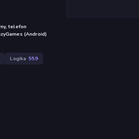
ny, telefon
razyGames (Android)
8
Logika
559