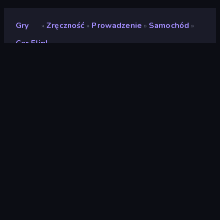
Gry
Zręczność
Prowadzenie
Samochód
»
»
»
»
Car Flip!
Car Flip!
Ocena
8,5
(
na podstawie ostatnich 6 miesięcy
)
Wydany
sierpień 2024
Silnik gry
Unity 2022
Platformy
Przeglądarka (komputer stacjonarny,
telefon komórkowy, tablet), Aplikacja
CrazyGames (iOS, Android)
Orientacja
Portret
Zręczność
526
Jeden Przycisk
75