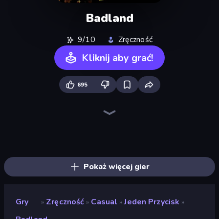
Badland
9/10
Zręczność
Kliknij aby grać!
695
Ragdoll Archers
Go Escape
Bouncemasters
Kick the Buddy
Stacky Bird
Mafia Takedown
Geometry Game
Cars Arena
Wave Dash: Geometry Arrow
Hyper Wave Challenge
Hyper Cube Challenge
Om Nom: Run
Rooftop Run
Fast Ball Jump
Through the Wall
TNT Bomber
Merge & Construct
Droll World Cup
Pokaż więcej gier
Gry
Zręczność
Casual
Jeden Przycisk
»
»
»
»