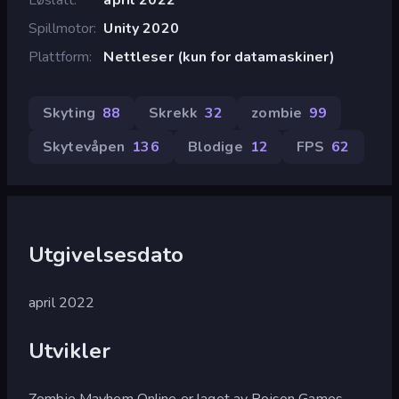
Spillmotor
Unity 2020
Plattform
Nettleser (kun for datamaskiner)
Skyting
88
Skrekk
32
zombie
99
Skytevåpen
136
Blodige
12
FPS
62
Utgivelsesdato
april 2022
Utvikler
Zombie Mayhem Online er laget av Poison Games