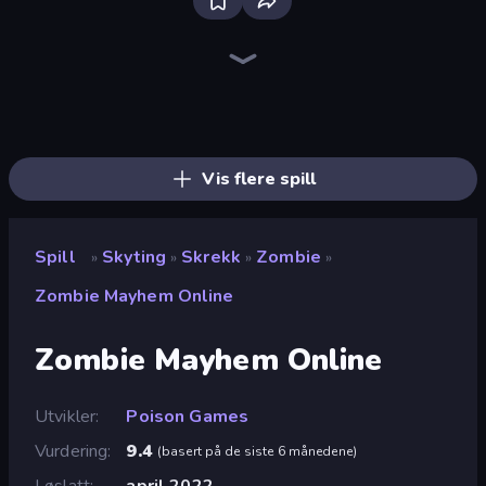
Bloxd.io
Ragdoll Archers
EvoWars.io
Piece of Cake: Merge and Bake
Veck.io
Racing Limits
Traffic Rider
Mahjongg Solitaire
Screw Out: Bolts and Nuts
Words of Wonders
Piles of Mahjong
Designville: Merge & Design
Miniblox
Space Waves
Stickman Clash
SkillWarz
Fortzone Battle Royale
Arrow Escape
Vis flere spill
Spill
Skyting
Skrekk
Zombie
»
»
»
»
Zombie Mayhem Online
Zombie Mayhem Online
Utvikler
Poison Games
Vurdering
9.4
(
basert på de siste 6 månedene
)
Løslatt
april 2022