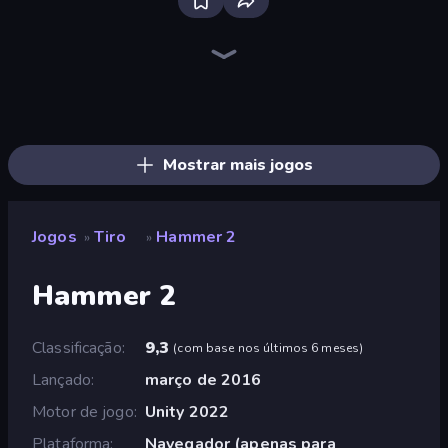
SkillWarz
Sniper Mission
Fragen
Ships Battlefield 3D
Command Strike FPS
Wild Hunter 3D
Grandfather Road Chase: Shooter
Sniper Shot: Bullet Time
Dogfight
Elite Sniper
ZombieCraft
Attack of Duty
CS: Chaos Squad
Zombie World
Time Shooter 2
Kirka.io
Dead Zed
Mine Shooter 2: Noob vs Mobs
Mostrar mais jogos
Jogos
Tiro
Hammer 2
»
»
Hammer 2
Classificação
9,3
(
com base nos últimos 6 meses
)
Lançado
março de 2016
Motor de jogo
Unity 2022
Plataforma
Navegador (apenas para