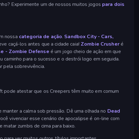
ozinho? Experimente um de nossos muitos jogos
para dois
 em nossa
categoria de ação
.
Sandbox City - Cars,
eve caçá-los antes que a cidade caia!
Zombie Crusher
é
e - Zombie Defense
é um jogo cheio de ação em que
u caminho para o sucesso e o destrói logo em seguida.
r pela sobrevivência.
raft pode atestar que os Creepers têm muito em comum
e manter a calma sob pressão. Dê uma olhada no
Dead
cê vivenciar esse cenário de apocalipse é on-line com
e matar zumbis de cima para baixo.
o para ver muitos outros títulos importantes.