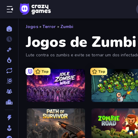
Jogos
»
Terror
»
Zumbi
Jogos de Zumbi
Lute contra os zumbis e evite se tornar um dos infectado
os jogos em primeiro lugar, os mais jogados e os mais r
Top
Top
Idle Zombie Wave: Survivors
Base Defence