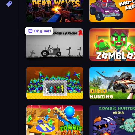
Blocky: Dead Waves
Mini-Caps: Arena
Originals
Stickman Annihilation 2
Zomblox
Stick Fighter vs Zombies
Dino Hunting Jurassic Wo