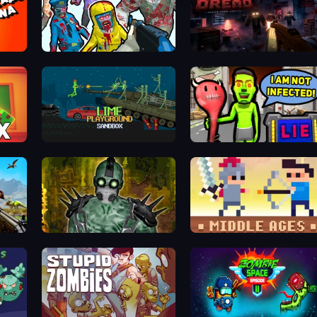
Zombies Shooter
Night Of The Living Dread
Lime Playground Sandbox
I Am Not Infected!
rld
One Among Zombies
Castle Wars: Middle Ages