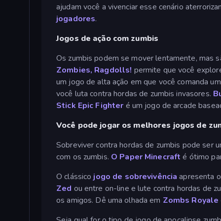
ajudam você a vivenciar esse cenário aterrori
jogadores
.
Jogos de ação com zumbis
Os zumbis podem se mover lentamente, mas são
Zombies, Ragdolls!
permite que você explore
um jogo de alta ação em que você comanda um
você luta contra hordas de zumbis invasores.
B
Stick Epic Fighter
é um jogo de arcade baseado
Você pode jogar os melhores jogos de zum
Sobreviver contra hordas de zumbis pode ser 
com os zumbis.
O Paper Minecraft
é ótimo par
O clássico
jogo de sobrevivência
apresenta o
Zed
ou entre on-line e lute contra hordas de 
os amigos. Dê uma olhada em
Zombs Royale
Seja qual for o tipo de jogo de apocalipse zumb