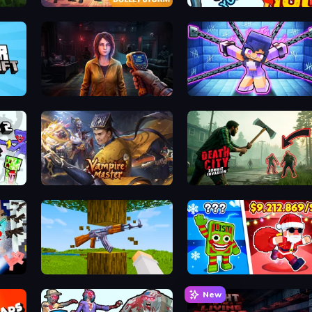
Bulletstorm
Horde Killer: You vs 100
Survival Zone Zombie Outbreak
Mini Mine
 Mobs
Vampire Master
Death City Zombie Invasion
Mine Shooter 3D
Plants vs Brain Zombies
New