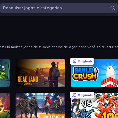
s! Há muitos jogos de zumbis cheios de ação para você se divertir aqui
ecentes.
Originals
Dead Land: Survival
Build and Crush
Originals