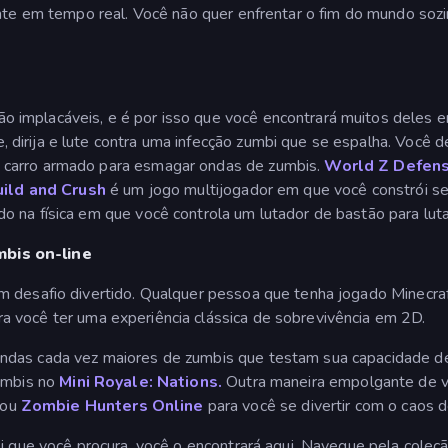
zante em tempo real. Você não quer enfrentar o fim do mundo s
 implacáveis, e é por isso que você encontrará muitos deles
, dirija e lute contra uma infecção zumbi que se espalha. Você d
 carro armado para esmagar ondas de zumbis.
World Z Defens
uild and Crush
é um jogo multijogador em que você constrói se
 na física em que você controla um lutador de bastão para luta
bis on-line
um desafio divertido. Qualquer pessoa que tenha jogado Minec
a você ter uma experiência clássica de sobrevivência em 2D.
ndas cada vez maiores de zumbis que testam sua capacidade d
zumbis no
Mini Royale: Nations.
Outra maneira empolgante de vo
ou
Zombie Hunters Online
para você se divertir com o caos d
i que você procura, você o encontrará aqui. Navegue pela coleçã