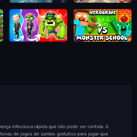
You Are Being Watched
Plant Squad
Infection Town of Zombies
Herobrine vs Monster School
nça infecciosa rápida que não pode ser contida. A
ntenas de jogos de zumbis gratuitos para jogar que