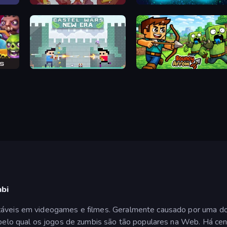
Stupid Zombies
Zombie Space Episode 2
Castle Wars: New Era
Bouncy Arrow
mbi
záveis em videogames e filmes. Geralmente causado por uma doe
o pelo qual os jogos de zumbis são tão populares na Web. Há ce