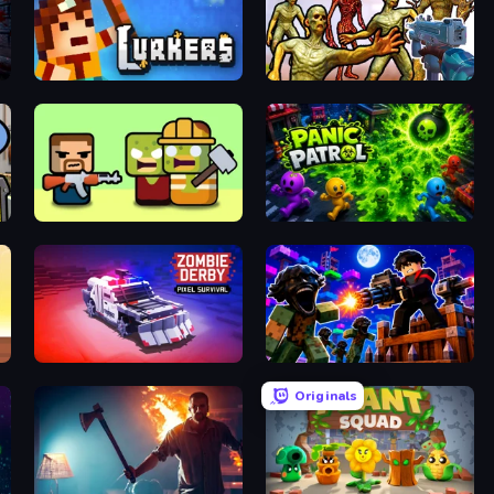
Lurkers.io
Monster Shooter Apocalypse
Zombie Horde: Build & Survive
Panic Patrol
Zombie Derby: Pixel Survival
Base Obby: Zombie Defense
Originals