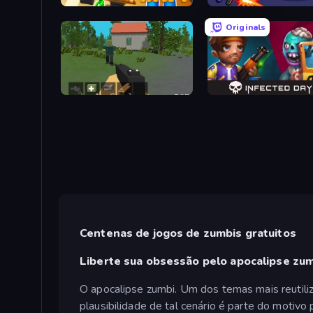
Zombie Raft
Zombie Hunters Online
Originals
WorldZ
Infected Days
Centenas de jogos de zumbis gratuitos
Liberte sua obsessão pelo apocalipse zu
O apocalipse zumbi. Um dos temas mais reutili
plausibilidade de tal cenário é parte do motiv