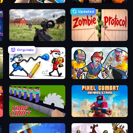
KS Z
Zombie Lab Escape
Updated
Dead Zed
Zombie Protocol
Originals
Doodle Smash
Zombies Shooter: Part 2
Trap Craft
Pixel Combat: Zombies Strike