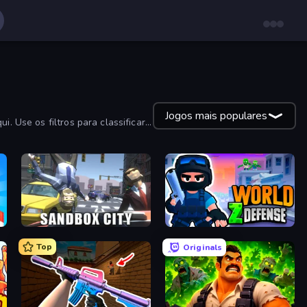
Jogos mais populares
. Use os filtros para classificar
Sandbox City
World Z Defense - Zombie Defense
Top
Originals