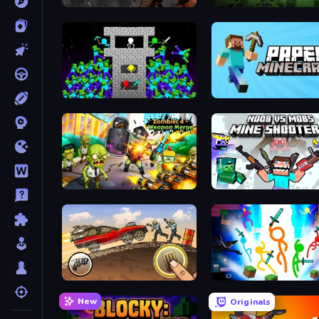
Path of Survivor
Zombie Road
Stick Epic Fighter
Paper Minecraft
Zombies 4 Weapon Merge
Mine Shooter 2: Noob vs
Earn to Die: Zombie Ride
Stickman Epic
New
Originals