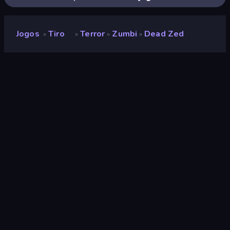
Jogos
Tiro
Terror
Zumbi
Dead Zed
»
»
»
»
Dead Zed
Desenvolvedor
3kggames
Classificação
8,3
(
com base nos últimos 6 meses
)
Lançado
outubro de 2020
Motor de jogo
HTML5
Plataformas
Navegador (computador, celular,
tablet), Aplicativo CrazyGames
(iOS, Android), App Store (iOS,
Android)
Tiro
88
Mobile
2.357
Defesa
143