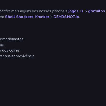
confira mais alguns dos nossos principais
jogos FPS gratuitos
.
uem
Shell Shockers
,
Krunker
e
DEADSHOT.io
.
 emocionantes
nça
r dos cofres
ar sua sobrevivência