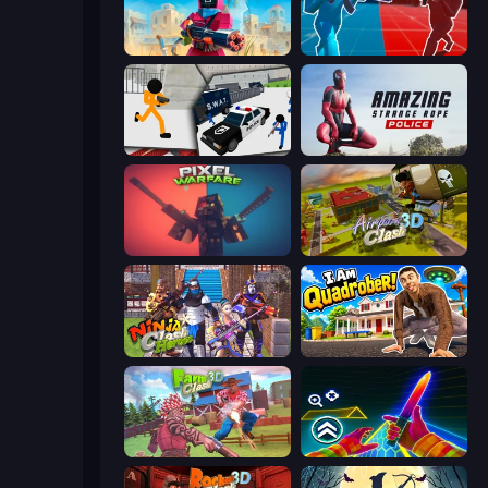
Pixel Combat: Zombies Strike
Battle of the Soldiers: Red vs Blue
Stickman Prison: Counter Assault
Amazing Strange Rope Police
Pixel Warfare
Airport Clash 3D
Ninja Clash Heroes
I Am Quadrober!
Farm Clash 3D
Surf GO Parkour