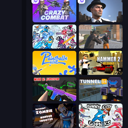
Crazy Combat
Downtown 1930s Mafia
Space Wars Battleground
Gangsters Squad
Paintball King
Hammer 2
War V: Survivor
Tunnel 54
Resident Zombies: Horror Shooter
Funny City: Gopniks