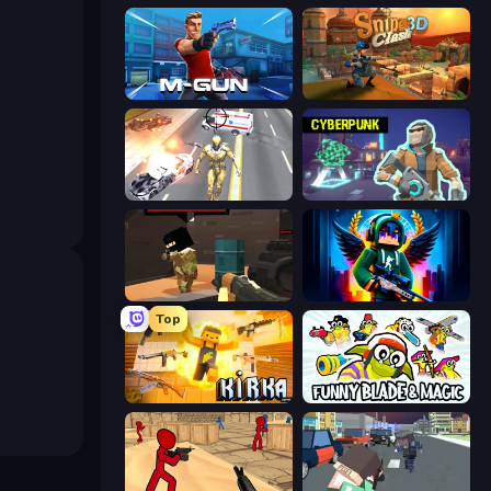
Muscle Gun.IO
Sniper Clash 3D
Super Crime Steel War Hero
Cyberpunk: Resistance
Pixel Force
Block Contra: Clutch Strike
Top
Kirka.io
Funny Blade & Magic