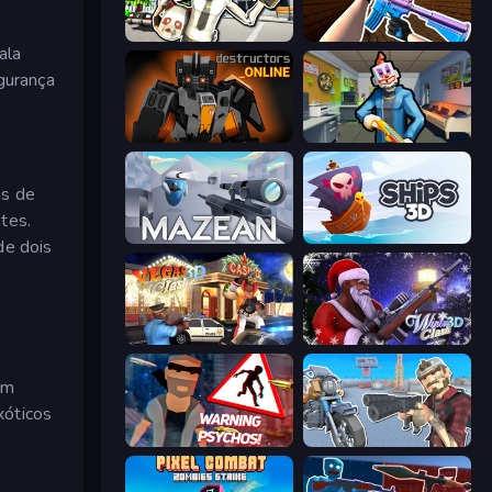
Bank Robbery: Escape
KS Z
ala
egurança
Destructors Online
Save the Hostages
as de
tes.
Mazean
Ships 3D
de dois
Vegas Clash 3D
Winter Clash 3D
am
xóticos
City of Psychos
Shoot and Drive