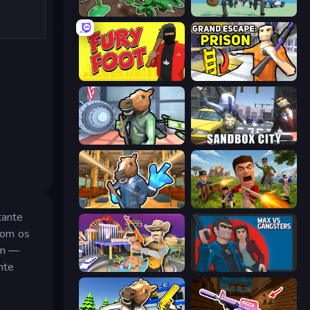
Soldiers - Capture and Control!
Bank Heist
Fury Foot
Grand Escape: Prison
Bank Robbery
Sandbox City
Bank Robbery 2
Redcoats.io
tante
com os
um —
nte
Casino Robbery
Max vs Gangsters