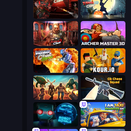
Rocket Clash 3D
Zombie Clash 3D: Halloween
Subway Clash 2
Archer Master 3D: Castle Defense
Moon Clash Heroes
Kour.io
Horde Crusher
CS: Chaos Squad
Online Robot Royale
I Am Taxi Prankster Sim