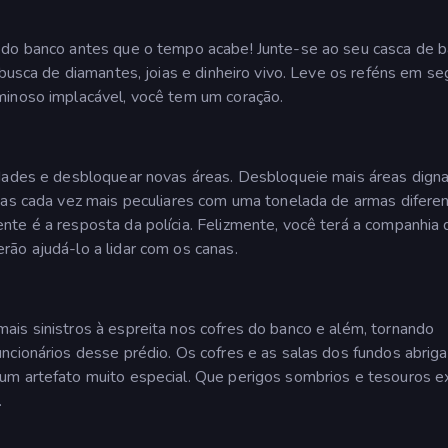
 do banco antes que o tempo acabe! Junte-se ao seu casca de b
 busca de diamantes, joias e dinheiro vivo. Leve os reféns em s
minoso implacável, você tem um coração.
idades e desbloquear novas áreas. Desbloqueie mais áreas dign
has cada vez mais peculiares com uma tonelada de armas diferen
te é a resposta da polícia. Felizmente, você terá a companhia 
ão ajudá-lo a lidar com os canas.
is sinistros à espreita nos cofres do banco e além, tornando
ncionários desse prédio. Os cofres e as salas dos fundos abrig
um artefato muito especial. Que perigos sombrios e tesouros e
.