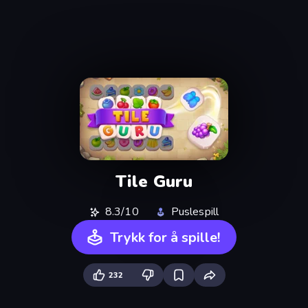
Tile Guru
8.3/10
Puslespill
Trykk for å spille!
232