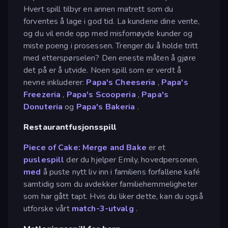
Hvert spill tilbyr en annen matrett som du
forventes å lage i god tid. La kundene dine vente,
og du vil ende opp med misfornøyde kunder og
miste poeng i prosessen. Trenger du å holde tritt
med etterspørselen? Den eneste måten å gjøre
det på er å utvide. Noen spill som er verdt å
nevne inkluderer:
Papa's Cheeseria
,
Papa's
Freezeria
,
Papa's Scooperia
,
Papa's
Donuteria
og
Papa's Bakeria
.
Restaurantfusjonsspill
Piece of Cake: Merge and Bake
er et
puslespill
der du hjelper Emily, hovedpersonen,
med
å puste nytt liv inn i familiens forfallene kafé
samtidig som du avdekker familiehemmeligheter
som har gått tapt. Hvis du liker dette, kan du også
utforske vårt
match-3-utvalg
.