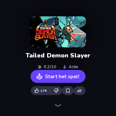
Tailed Demon Slayer
9,2/10
Actie
Start het spel!
1,7K