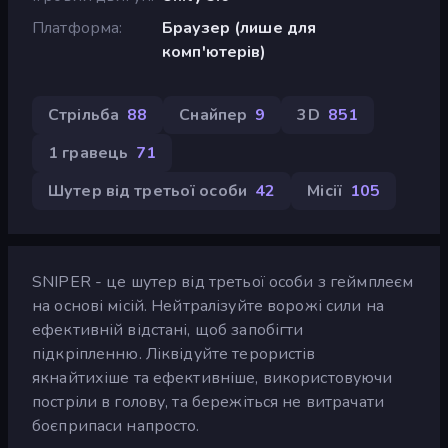
Платформа
Браузер (лише для
комп'ютерів)
Стрільба
88
Снайпер
9
3D
851
1 гравець
71
Шутер від третьої особи
42
Місії
105
SNIPER - це шутер від третьої особи з геймплеєм
на основі місій. Нейтралізуйте ворожі сили на
ефективній відстані, щоб запобігти
підкріпленню. Ліквідуйте терористів
якнайтихіше та ефективніше, використовуючи
постріли в голову, та бережіться не витрачати
боєприпаси напросто.