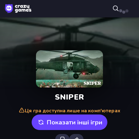
SNIPER
Ця гра доступна лише на комп'ютерах
Показати інші ігри