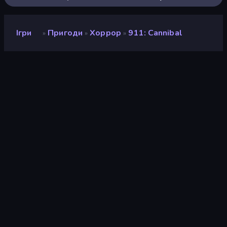
Ігри
Пригоди
Хоррор
911: Cannibal
»
»
»
911: Cannibal
Розробник
Euphoria Games
Рейтинг
8,9
(
на основі останніх 6 місяців
)
Звільнений
березень 2023 р.
Останнє оновлення
листопад 2024 р.
Ігровий двигун
Unity 2022
Платформи
Браузер (комп'ютер,
мобільний телефон,
планшет), Додаток
CrazyGames (Android), App
Store (iOS, Android)