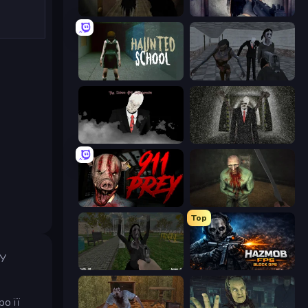
Slendrina Must Die: The Forest
Slendrina Must Die: The Cellar
Haunted School
Slendrina Must Die: The School
The Dawn of Slenderman
Slenderman Must Die: Underground Bunker
911: Prey
Shoot Your Nightmare: The Beginning
Top
 У
While We Sleep: Slendrina Is Here
Hazmob FPS: Online Shooter
о її