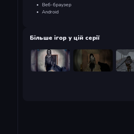
Веб-браузер
Android
Більше ігор у цій серії
Slendrina Must Die: The Cellar
Slendrina Must Die: The Forest