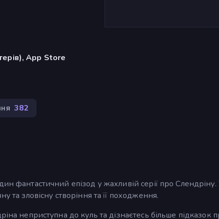
ерів), App Store
ння
382
дин фантастичний епізод у жахливій серії про Слендріну.
у та зловісну створіння та її походження.
ріна неприступна до куль та дізнаєтесь більше підказок пр