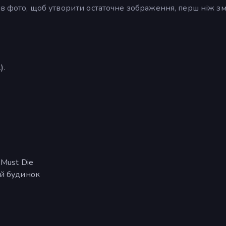
ів фото, щоб утворити остаточне зображення, перш ніж з
).
Must Die
ий будинок