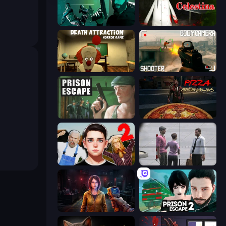
Take Actions
House of Celestina
Death Attraction: Horror Game
BodyCamera Shooter
Prison Escape
Pizza Anomalies
Schoolboy Escape 2
Sniper Assassin - Government Agent
Survival Zone Zombie Outbreak
Prison Escape 2