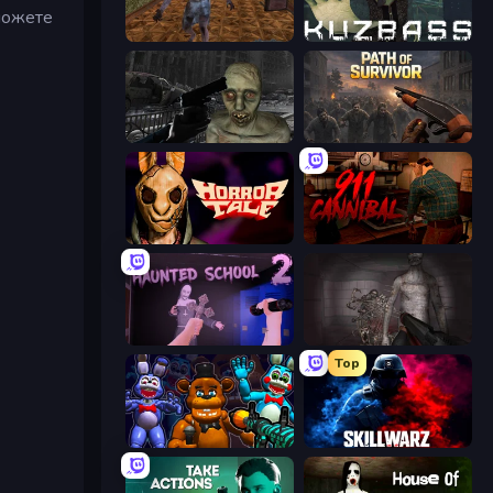
можете
Creepy Granny Scream: Scary Freddy
Kuzbass Horror
C-Virus Game: Outbreak
Path of Survivor
Horror Tale
911: Cannibal
Haunted School 2
Portal Of Doom: Undead Rising
Top
FNaF Shooter
SkillWarz