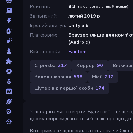
Рейтинг
9,2
(
на основі останніх 6 місяців
)
Звільнений
лютий 2019 р.
Ігровий двигун
Unity 5.6
Платформи
Браузер (лише для комп'ют
(Android)
Вікі-сторінки
Fandom
Стрільба
217
Хоррор
90
Вижива
Колекціювання
598
Місії
212
Шутер від першої особи
174
"Слендріна має померти: Будинок" - це ще о
цьому творі ви дізнаєтеся більше про цю дивн
Ви отримаєте відповідь на питання, чи Сленд