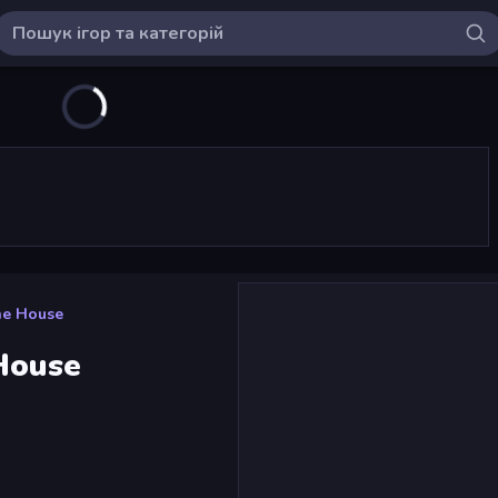
he House
 House