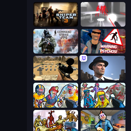
Sniper Team 3
SuperHot
Command Strike FPS
City of Psychos
Ghost Sniper
Downtown 1930s Mafia
Zombies Shooter: Part 2
Zombies Shooter