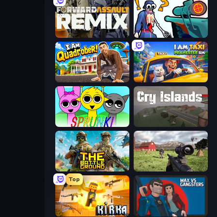
Forward Assault Remix
Sniper Shot: Bullet Time
I Am Quadrober!
I Am Taxi Prankster Sim
Sprunki
Cry Islands
The Battleground
Dead Zed
Top
Kirka.io
Max vs Gangsters