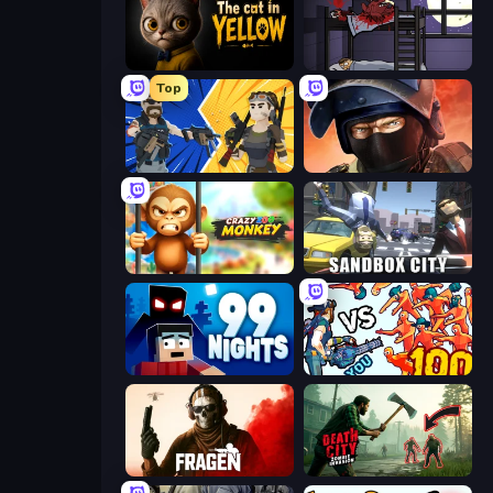
The Cat in Yellow
The Visitor
Top
BuildNow GG
Bullet Force
Crazy Zoo Monkey
Sandbox City
99 Nights (Bloxd.io)
Horde Killer: You vs 100
Fragen
Death City Zombie Invasion