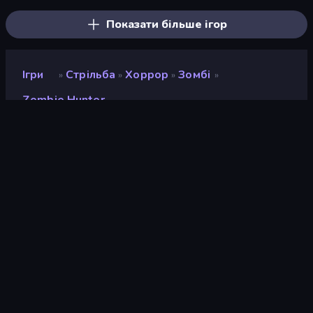
Показати більше ігор
Ігри
Стрільба
Хоррор
Зомбі
»
»
»
»
Zombie Hunter
Zombie Hunter
Розробник
Kayiyou
Рейтинг
8,5
(
на основі останніх 6 місяців
)
Звільнений
серпень 2023 р.
Останнє оновлення
серпень 2023 р.
Ігровий двигун
HTML5
Платформи
Браузер (комп'ютер,
мобільний телефон,