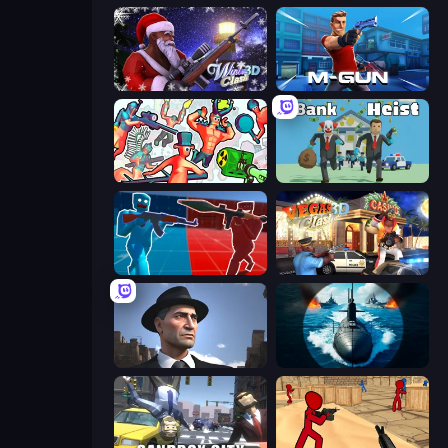
Winter Clash 3D
Muscle Gun.IO
Funny Shooter 2
Bank Heist
Battle of the Soldiers: Red vs Blue
Vegas Clash 3D
Downtown 1930s Mafia
Ships Battlefield 3D