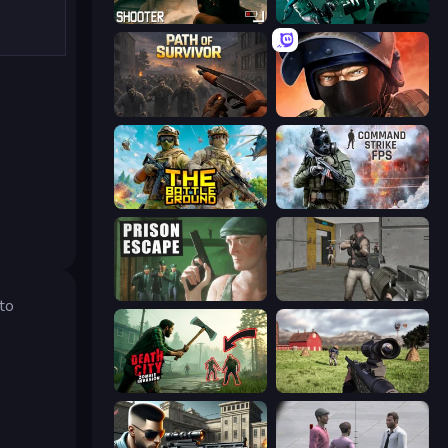
BodyCamera Shooter
Take Actions
Path of Survivor
Bullet Force
The Battleground
Command Strike FPS
Prison Escape
Warfare Area
to
Death City Zombie Invasion
Dead Zed