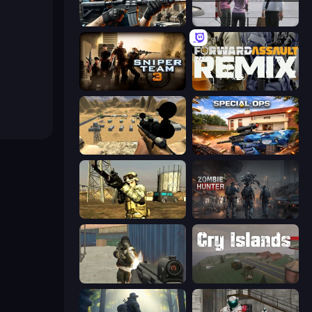
Sure Shot
Sniper Assassin - Government Agent
Sniper Team 3
Forward Assault Remix
Ghost Sniper
Special Ops: GO
Mountain Operation
Zombie Hunter
Masked Forces
Cry Islands