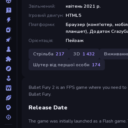
Звільнений
квітень 2021 р.
Ігровий двигун
HTML5
Платформи
Браузер (комп'ютер, мобі
планшет), Додаток CrazyGa
Орієнтація
Пейзаж
Стрільба
217
3D
1 432
Виживанн
Шутер від першої особи
174
Bullet Fury 2 is an FPS game where you need to e
Bullet Fury.
Release Date
The game was initially launched as a Flash game