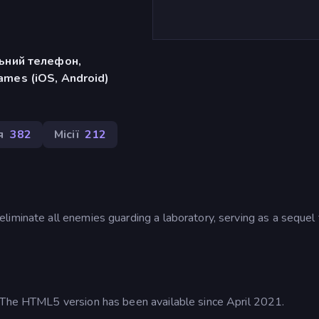
льний телефон,
mes (iOS, Android)
я
382
Місії
212
liminate all enemies guarding a laboratory, serving as a sequel 
. The HTML5 version has been available since April 2021.