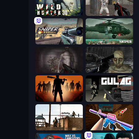
Wild Hunter 3D
Battle Area
Sniper Mission
SNIPER
Portal Of Doom: Undead Rising
C-Virus Game: Outbreak
Deads on the Road
Gulag
Lethal Sniper 3D: Army Soldier
KS Z