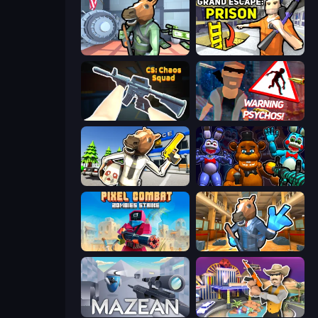
Bank Robbery
Grand Escape: Prison
CS: Chaos Squad
City of Psychos
Bank Robbery: Escape
FNaF Shooter
Pixel Combat: Zombies Strike
Bank Robbery 2
Mazean
Casino Robbery