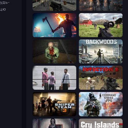
будь-
ицю
Silent Insanity Psychological Trauma
Zombie Hunter
You Are Being Watched
Dead Zed
Shoot Your Nightmare: The Beginning
Backwoods
Sniper Assassin - Government Agent
Infection Z
Sniper Team 3
Command Strike FPS