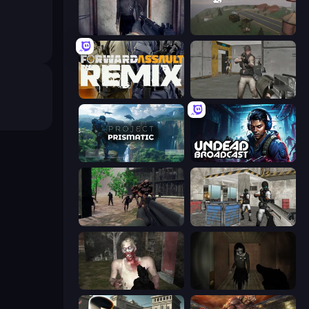
Slendrina Must Die: The Cellar
Cry Islands
Forward Assault Remix
Warfare Area
Project Prismatic
Undead Broadcast
Sudden Attack
Bullet Fury 2
Zombie Mayhem Online
Slendrina Must Die: The Forest