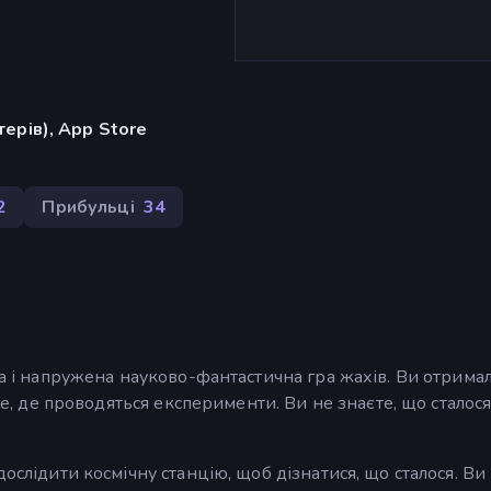
ерів), App Store
2
Прибульці
34
ча і напружена науково-фантастична гра жахів. Ви отрима
сце, де проводяться експерименти. Ви не знаєте, що сталося
дослідити космічну станцію, щоб дізнатися, що сталося. Ви