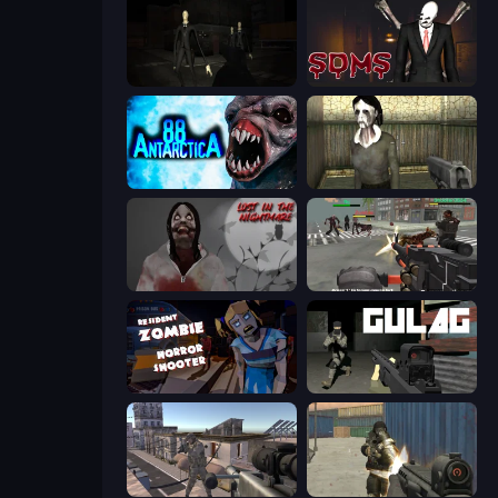
Slenderman Must Die: Silent Streets
Slenderman Must Die: Sanatorium 2021
Antarctica 88
Slendrina Must Die: The House
Jeff The Killer: Lost in the Nightmare
Masked Forces: Zombie Survival
Resident Zombies: Horror Shooter
Gulag
Mad Boss
Masked Forces