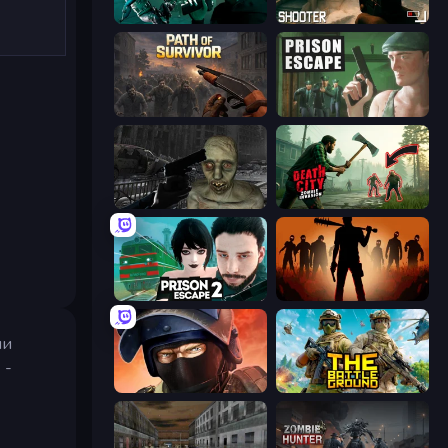
Take Actions
BodyCamera Shooter
Path of Survivor
Prison Escape
C-Virus Game: Outbreak
Death City Zombie Invasion
Prison Escape 2
Deads on the Road
ли
 -
Bullet Force
The Battleground