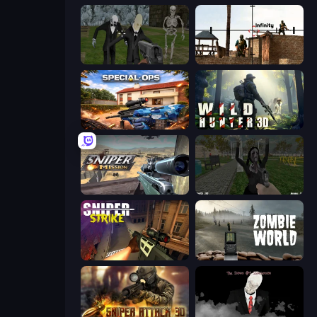
Slenderman Must Die: Graveyard
Lethal Sniper 3D: Army Soldier
Special Ops: GO
Wild Hunter 3D
Sniper Mission
While We Sleep: Slendrina Is Here
Sniper Strike
Zombie World