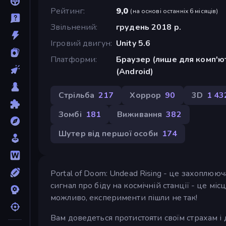
Рейтинг
9,0
(
на основі останніх 6 місяців
)
Звільнений
грудень 2018 р.
Ігровий двигун
Unity 5.6
Платформи
Браузер (лише для комп'ют
(Android)
Стрільба
217
Хоррор
90
3D
1 43
Зомбі
181
Виживання
382
Шутер від першої особи
174
Portal of Doom: Undead Rising - це захоплюю
сигнал про біду на космічній станції - це мі
можливо, експерименти пішли не так!
Вам доведеться протистояти своїм страхам і 