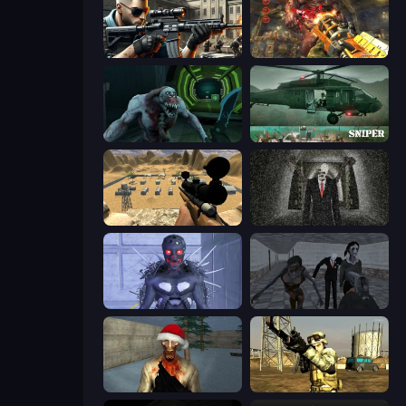
Sure Shot
Cemetery Warrior 4
Shoot Your Nightmare: Space Isolation
SNIPER
Ghost Sniper
Slenderman Must Die: Underground Bunker
Deep Space Horror: Outpost
Slendrina Must Die: The School
Monster Christmas Terror
Mountain Operation