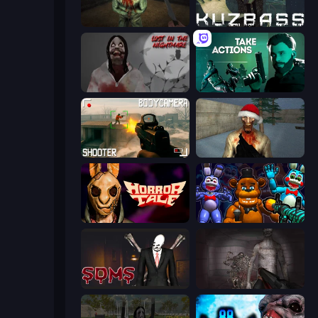
Shoot Your Nightmare: The Beginning
Kuzbass Horror
Jeff The Killer: Lost in the Nightmare
Take Actions
BodyCamera Shooter
Monster Christmas Terror
Horror Tale
FNaF Shooter
Slenderman Must Die: Sanatorium 2021
Portal Of Doom: Undead Rising