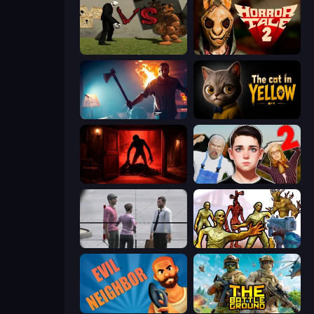
Slenderman VS Freddy The Fazbear
Horror Tale 2: Samantha
You Are Being Watched
The Cat in Yellow
Doors Castle
Schoolboy Escape 2
Sniper Assassin - Government Agent
Monster Shooter Apocalypse
Evil Neighbor
The Battleground