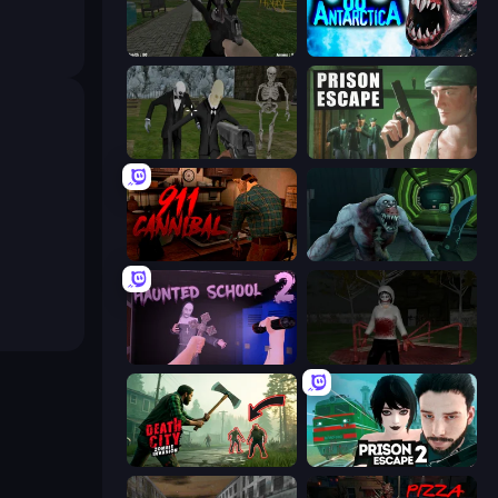
While We Sleep: Slendrina Is Here
Antarctica 88
Slenderman Must Die: Graveyard
Prison Escape
911: Cannibal
Shoot Your Nightmare: Space Isolation
Haunted School 2
Jeff the Killer: Horrendous Smile
Death City Zombie Invasion
Prison Escape 2