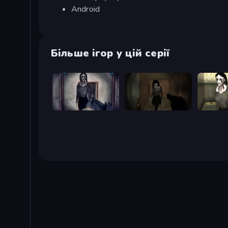
Android
Більше ігор у цій серії
Slendrina Must Die: The Cellar
Slendrina Must Die: The Forest