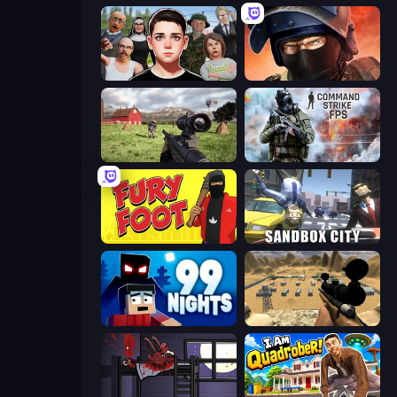
Schoolboy Escape: Runaway
Bullet Force
Dead Zed
Command Strike FPS
Fury Foot
Sandbox City
99 Nights (Bloxd.io)
Ghost Sniper