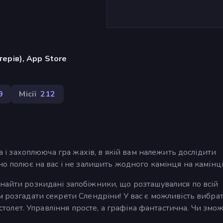
ерів), App Store
9
Місії
212
на і захоплююча гра жахів, в якій вам належить дослідити
но полює на вас і не залишить жодного камінця на камінці
найти розкидані запобіжники, що розташувалися по всій
м розгадати секрети Слендріни! У вас є можливість вибрат
пістолет. Управління просте, а графіка фантастична. Чи змо