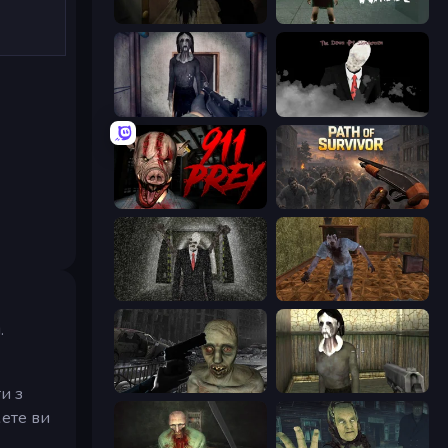
Slendrina Must Die: The Forest
Haunted School
Slendrina Must Die: The Cellar
The Dawn of Slenderman
911: Prey
Path of Survivor
Slenderman Must Die: Underground Bunker
Creepy Granny Scream: Scary Freddy
.
C-Virus Game: Outbreak
Slendrina Must Die: The House
и з
жете ви