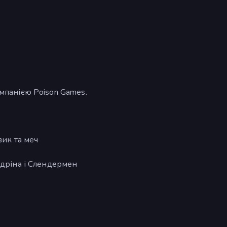
омпанією Poison Games.
вик та меч
ндріна і Слендермен