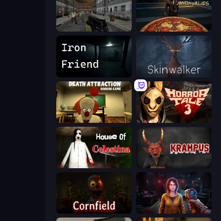
Silent Insanity Psychological Trauma
Pizza Anomalies
Iron Friend
Skinwalker
Death Attraction: Horror Game
Horror Tale 3: The Witch
House of Celestina
Krampus
Cornfield
Survival Zone Zombie Outbreak