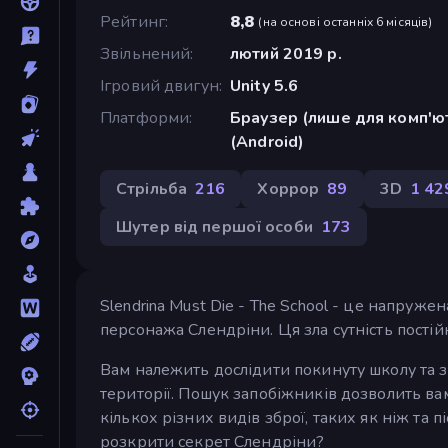
Рейтинг
8,8
(
на основі останніх 6 місяців
)
Звільнений
лютий 2019 р.
Ігровий двигун
Unity 5.6
Платформи
Браузер (лише для комп'ют
(Android)
Стрільба
216
Хоррор
89
3D
1 42
Шутер від першої особи
173
Slendrina Must Die - The School - це напруже
персонажа Слендріни. Ця зла сутність постій
Вам належить дослідити покинуту школу та з
території. Пошук запобіжників дозволить ва
кількох різних видів зброї, таких як ніж та 
розкрити секрет Слендріни?