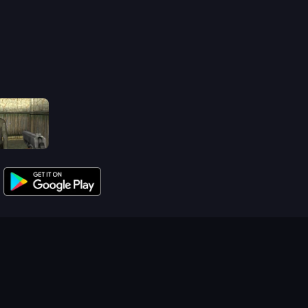
Slendrina Must Die: The House