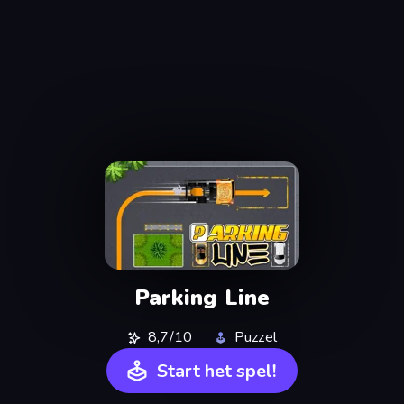
Parking Line
8,7/10
Puzzel
Start het spel!