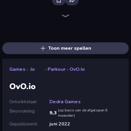
Bloxd.io
RocketGoal.io
GoKarts.io
Smash Karts
ClashBall.io
Egg Folks Multiplayer
Meeland.io
2v2.io
Simply Prop Hunt
Miniblox
Nugget Royale
Poxel.io
Voxiom.io
SimplyUp.io
Lurkers.io
Bump.io
Goober Royale
Push.io
Toon meer spellen
Games
.io
Parkour
OvO.io
»
»
»
OvO.io
Ontwikkelaar
Dedra Games
Beoordeling
(
op basis van de afgelopen 6
9,3
maanden
)
Gepubliceerd
juni 2022