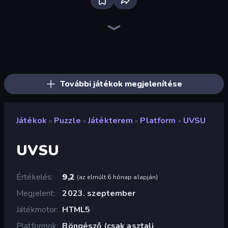
Bloxd.io
Ragdoll Archers
EvoWars.io
Piece of Cake: Merge and Bake
Veck.io
Racing Limits
Traffic Rider
Mahjongg Solitaire
Screw Out: Bolts and Nuts
Words of Wonders
Piles of Mahjong
Designville: Merge & Design
Miniblox
Space Waves
Stickman Clash
SkillWarz
Fortzone Battle Royale
Arrow Escape
További játékok megjelenítése
Játékok
Puzzle
Játékterem
Platform
UVSU
»
»
»
»
UVSU
Értékelés
9,2
(
az elmúlt 6 hónap alapján
)
Megjelent
2023. szeptember
Játékmotor
HTML5
Platformok
Böngésző (csak asztali