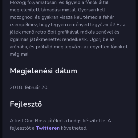
Mozogj folyamatosan, és figyeld a főnök által
megjelenített támadási mintát. Gyorsan kell
mozognod, és gyakran vissza kell térned a fehér
csempékhez, hogy legyen reményed legyőzni őt! Ez a
játék menő retro 8bit grafikával, mókás zenével és
izgalmas játékmenettel rendelkezik. Ugorj be az
arénába, és próbáld meg legyőzni az egyetlen főnököt
még ma!
Megjelenési dátum
2018. február 20.
Fejlesztő
A Just One Boss játékot a bridgs készítette. A
fejlesztőt a
Twitteren
követheted.