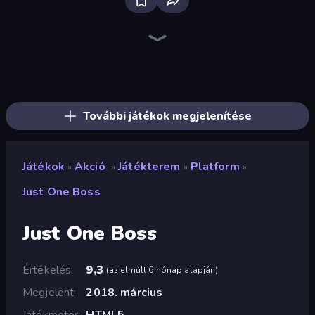
Throw a Lucky Block
Brainrot Arena Online
War Sea
Stellar Swarm
Stickman Rebirth
Mr. Dude: Online Multiverse Challenge
Chaos Arena
Zombie Road
99 Nights (Bloxd.io)
Lost Dungeon
Obby World: Squid Escape
Stickman Clash
Fortzone Battle Royale
Boom!
Catch Brainrots From Bosses
Tank Stars
War the Knights
Boom Slingers ReBoom
További játékok megjelenítése
Játékok
Akció
Játékterem
Platform
»
»
»
»
Just One Boss
Just One Boss
Értékelés
9,3
(
az elmúlt 6 hónap alapján
)
Megjelent
2018. március
Játékmotor
HTML5