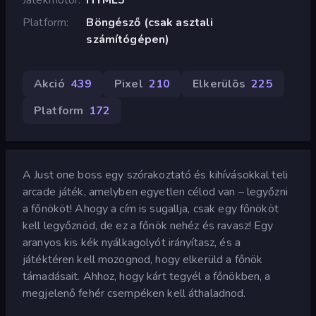
Platform
Böngésző (csak asztali
számítógépen)
Akció
439
Pixel
210
Elkerülõs
225
Platform
172
A Just one boss egy szórakoztató és kihívásokkal teli
arcade játék, amelyben egyetlen célod van – legyőzni
a főnököt! Ahogy a cím is sugallja, csak egy főnököt
kell legyőznöd, de ez a főnök nehéz és ravasz! Egy
aranyos kis kék nyálkagolyót irányítasz, és a
játéktéren kell mozognod, hogy elkerüld a főnök
támadásait. Ahhoz, hogy kárt tegyél a főnökben, a
megjelenő fehér csempéken kell áthaladnod.