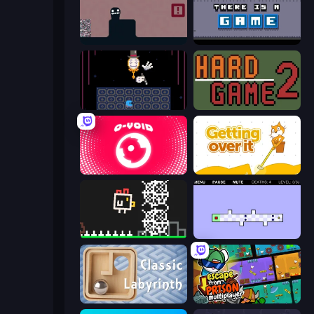
Life in the Static
There Is No Game
Just One Boss
Hard Game 2
O-VOID
Getting Over It
Chicken and Bee
World's Hardest Game 2
Classic Labyrinth 3D
Escape From Prison Multiplayer