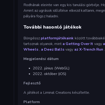
Rodhának eleinte van egy kis tanulási görbéje. H
Amint az ugrások időzítése elkezd kattanni, megnyí
pályára fogsz haladni.
További hasonló játékok
Böngéssz
platformjátékaink
között továbbiakér
tartoznak olyanok, mint
a Getting Over It
vagy
Wheels
,
a Deez Balls
vagy
az X-Trench Run
.
Megjelenési dátum
2022. június (WebGL)
2022. október (iOS)
Fejlesztő
A játékot a Liminal Creations készítette.
Platform