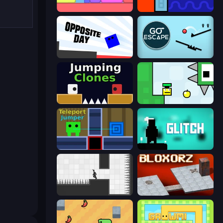
Level EATEN!
Lava and Aqua
Opposite Day
Go Escape
Jumping Clones
Appel
Teleport Jumper
Glitch
Rotate
Bloxorz