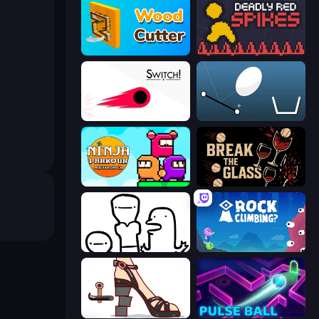
Wood Cutter - Saw
Deadly Red Spikes
Switch!
Bouncy Egg
Ninja Parkour Multiplayer
Break the Glass
I Don't Even Know
Rock Climbing?
Kakato Otoshi
Pulse Ball