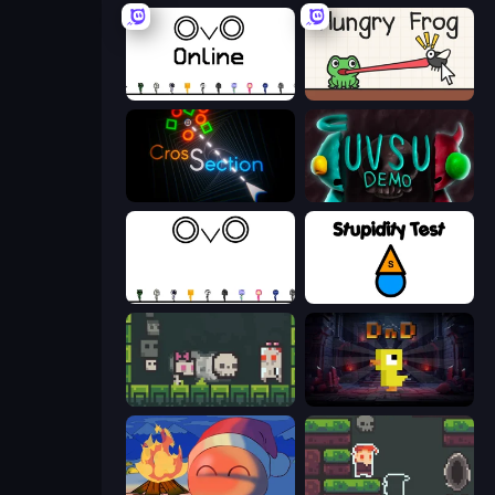
OvO.io
Hungry Frog
Crossection
UVSU Demo
OvO Game
Stupidity Test
A Grim Chase
Dungeons n' Ducks