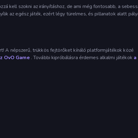
ozzá kell szokni az irányításhoz, de ami még fontosabb, a sebes
lik az egész játék, ezért légy türelmes, és pillanatok alatt pály
t! A népszerű, trükkös fejtörőket kínáló platformjátékok közé
az OvO Game
. További kipróbálásra érdemes alkalmi játékok
a