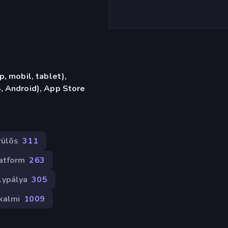
, mobil, tablet),
 Android), App Store
rülõs
311
atform
263
lypálya
305
kalmi
1009