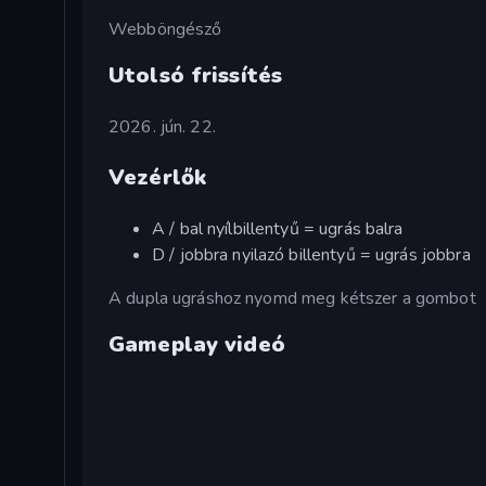
Webböngésző
Utolsó frissítés
2026. jún. 22.
Vezérlők
A / bal nyílbillentyű = ugrás balra
D / jobbra nyilazó billentyű = ugrás jobbra
A dupla ugráshoz nyomd meg kétszer a gombot
Gameplay videó