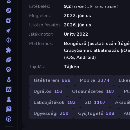
Értékelés
9,2
(
az elmúlt 6 hónap alapján
)
Megjelent
2022. június
Utolsó frissítés
2026. június
Játékmotor
Unity 2022
Platformok
Böngésző (asztali számítógép
CrazyGames alkalmazás (iOS,
(iOS, Android)
Tájolás
Tájkép
Játékterem
668
Mobile
2374
Elke
Ugrálós
153
Oldalnézetes
187
Pl
Labdajátékok
182
2D
1167
Akadá
Ügyességi
259
Gyűjtögető
598
Al