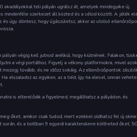
 akadályokkal teli pályán ugrálsz át, amelyek mindegyike új
s mindenféle szerkezet áll közted és a célod között. A játék el
sz és úgy döntesz, hogy újjászületsz, akkor az utolsó ellenőrzőp
vissza.
pályán végig kell jutnod anélkül, hogy kiütnének. Falakon, tüs
utni a végi portálhoz. Figyelj a vékony platformokra, mivel azo
rt mozogj tovább, és ne időzz sokáig. Az ellenőrzőpontok zászló
a elszaladsz az egyiken, az a tiéd, így ha elesel, onnan vehete
t.
natra is elterelődik a figyelmed, megállhatsz a pályádon, és
meg őket, amikor csak tudod, mert ezekkel oldhatsz fel új skine
során, és a boltban 9 egyedi karakterskinre költheted őket, 5