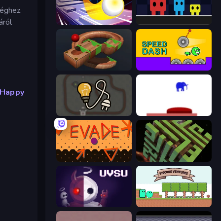
séghez.
áról
Leap and Avoid 2
Big Tall Small
Marble Run
Speed Dash
 Happy
Light The Lamp
This Is The Only Level
Evade
Maze Planet 3D
UVSU
Viscous Ventures