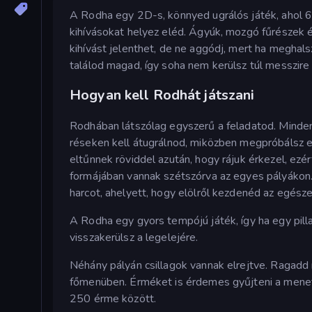
A Rodha egy 2D-s, könnyed ugrálós játék, ahol 60
kihívásokat helyez eléd. Ágyúk, mozgó fűrészek é
kihívást jelenthet, de ne aggódj, mert ha meghal
találod magad, így soha nem kerülsz túl messzire 
Hogyan kell Rodhát játszani
Rodhában látszólag egyszerű a feladatod. Minden 
réseken kell átugrálnod, miközben megpróbálsz elj
eltűnnek röviddel azután, hogy rájuk érkezel, ezé
formájában vannak szétszórva az egyes pályákon. H
harcot, ahelyett, hogy elölről kezdenéd az egésze
A Rodha egy gyors tempójú játék, így ha egy pilla
visszakerülsz a legelejére.
Néhány pályán csillagok vannak elrejtve. Ragadd 
főmenüben. Érméket is érdemes gyűjteni a menet 
250 érme között.