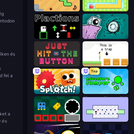
SSSPICY!
Growmi
ég
ontodon
Plactions
Tilo
kéken és
k
Just Hit the Button
The Unfair Platformer
k
Top
d fel a
Splotch!
Adventure Jumper
ket a
Jump and Hover
World's Hardest Game
0 és