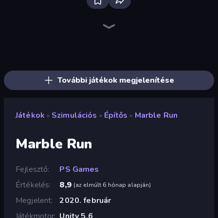
Bus Simulator: EVO
Driving School Simulator
Grow A Garden | Growden.io
Pottery Master
Bad Cat Prankster
Sandbox City
Truck Simulator: European Roads
Bus Simulator Real
City Constructor
Hypermarket 3D
Crazy Zoo Monkey
Truck Simulator Real
Retro Garage
Tram Simulator
Prison Life
Last Play: Ragdoll Sandbox
Hole Digger
Truck Simulator: Russia
További játékok megjelenítése
Játékok
Szimulációs
Építős
Marble Run
»
»
»
Marble Run
Fejlesztő
PS Games
Értékelés
8,9
(
az elmúlt 6 hónap alapján
)
Megjelent
2020. február
Játékmotor
Unity 5.6