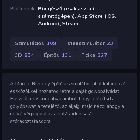
Platformok
Böngésző (csak asztali
számítógépen), App Store (iOS,
Android), Steam
Szimulációs
309
Istenszimulátor
23
3D
854
Építős
131
Fizika
327
A Marble Run egy építési szimulátor, ahol különböző
eszközökkel hozhatod létre a saját golyópályádat.
Használj egy sor pályadarabot, hogy felépítsd a
golyópályát a tetejétől az aljáig, majd nézd, ahogy a
golyó végiggurul az alkotásodon saját
szórakoztatásodra.