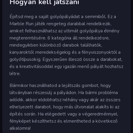
Hogyan kell játszani
Építsd meg a saját golyópályádat a semmiből. Ez a
Marble Run játék rengeteg darabbal rendelkezik,
amiket felhasználhatsz az ultimát golyópálya élmény
megteremtésére. 6 kategória áll rendelkezésre,
mindegyikben különböző darabok találhatók,
kanyaroktól meredekségekig és a fényviszonyoktól a
golyótípusokig. Egyszerűen illeszd össze a darabokat,
és a kreativitásoddal egy igazán menő pályát hozhatsz
létre.
Bármikor használhatod a lejátszás gombot, hogy
látványban részesülj a pályádon. Ha bármi probléma
adódik, akkor eldobhatsz néhány vagy akár az összes
elhelyezett darabot, hogy más útvonalat alakíts ki az
építés során. Ha elégedett vagy a végeredménnyel,
fényképet készíthetsz és elmentheted a következő
alkalomra!