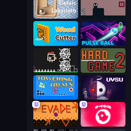
Classic Labyrinth 3D
Life in the Static
Wood Cutter - Saw
Pulse Ball
Chicken and Bee
Hard Game 2
Towering Trials
UVSU
Evade
O-VOID