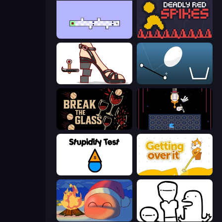
World's Hardest Game 2
Deadly Red Spikes
Kakato Otoshi
Bouncy Egg
Break the Glass
Just One Boss
Stupidity Test
Getting Over It
FireBlob Winter
I Don't Even Know