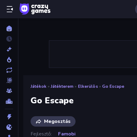
Játékok
»
Játékterem
»
Elkerülõs
»
Go Escape
Go Escape
Megosztás
Fejlesztő
Famobi