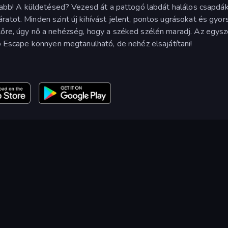
tosabb! A küldetésed? Vezesd át a pattogó labdát halálos csapdá
atot. Minden szint új kihívást jelent, pontos ugrásokat és gyor
lőre, úgy nő a nehézség, hogy a széked szélén maradj. Az egys
Go Escape könnyen megtanulható, de nehéz elsajátítani!