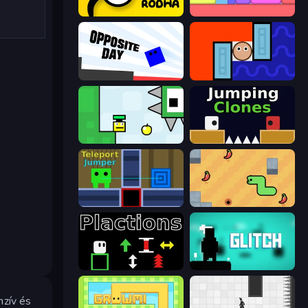
Rodha
Level EATEN!
Opposite Day
Lava and Aqua
Appel
Jumping Clones
Teleport Jumper
SSSPICY!
Plactions
Glitch
nzív és