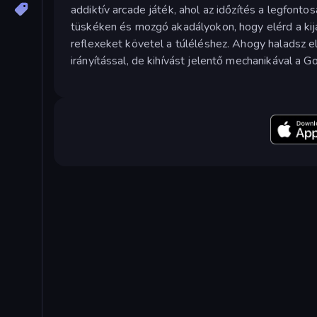
addiktív arcade játék, ahol az időzítés a legfon
tüskéken és mozgó akadályokon, hogy elérd a kijár
reflexeket követel a túléléshez. Ahogy haladsz e
irányítással, de kihívást jelentő mechanikával a 