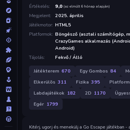
Értékelés
9,0
(
az elmúlt 6 hónap alapján
)
Megjelent
2025. április
Játékmotor
HTML5
Platformok
Böngésző (asztali számítógép, mo
CrazyGames alkalmazás (Android
Android)
Tájolás
Fekvő / Álló
Játékterem
670
Egy Gombos
84
M
Elkerülõs
311
Fizika
395
Platform
Labdajátékok
182
2D
1170
Ügyes
Egér
1799
Kitérj, ugorj és menekülj a Go Escape játékban -