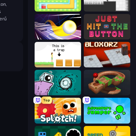
kon,
Growmi
Rotate
s
zerű
Leap and Avoid 2
Just Hit the Button
The Unfair Platformer
Bloxorz
Tilo
Marble Run
Top
Splotch!
Adventure Jumper