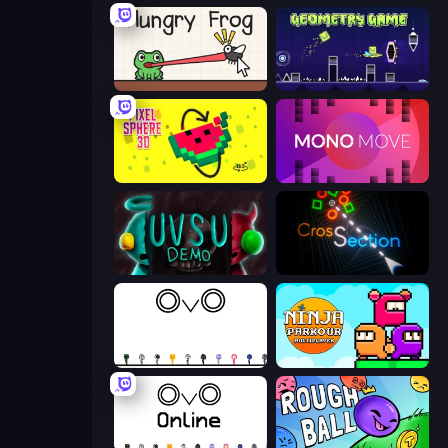
Hungry Frog
Geometry Game
Pixel Sphere 3D
Mono Move
UVSU Demo
Crossection
OvO Game
Ninja Parkour Multiplayer