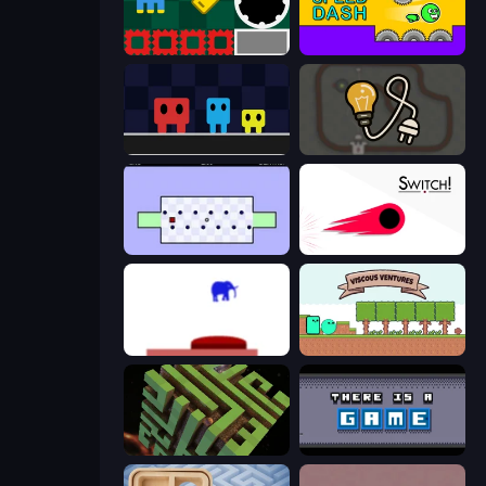
Jump and Hover
Speed Dash
Big Tall Small
Light The Lamp
World's Hardest Game
Switch!
This Is The Only Level
Viscous Ventures
Maze Planet 3D
There Is No Game