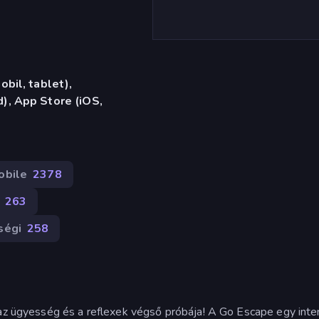
bil, tablet),
), App Store (iOS,
obile
2378
263
ségi
258
 az ügyesség és a reflexek végső próbája! A Go Escape egy inte