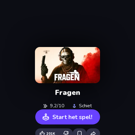
Fragen
9,2/10
Schiet
Start het spel!
201K