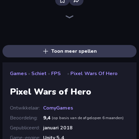
Bloxd.io
Ragdoll Archers
EvoWars.io
Piece of Cake: Merge and Bake
Veck.io
Traffic Rider
Racing Limits
Mahjongg Solitaire
Screw Out: Bolts and Nuts
Words of Wonders
Piles of Mahjong
Designville: Merge & Design
Space Waves
Miniblox
SkillWarz
Stickman Clash
Fortzone Battle Royale
Arrow Escape
Toon meer spellen
Games
Schiet
FPS
Pixel Wars Of Hero
»
»
»
Pixel Wars of Hero
Ontwikkelaar
ComyGames
Beoordeling
9,4
(
op basis van de afgelopen 6 maanden
)
Gepubliceerd
januari 2018
Game-engine
Unity 5.4