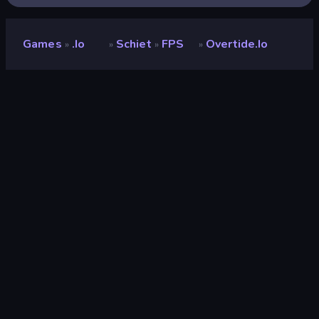
Games
.io
Schiet
FPS
Overtide.io
»
»
»
»
Overtide.io
Ontwikkelaar
LEGION GAMES
Beoordeling
9,0
(
op basis van de afgelopen 6 maanden
)
Gepubliceerd
mei 2025
Game-engine
Externally hosted (iframe)
Platformen
Browser (desktop, mobiel, tablet),
CrazyGames-app (iOS, Android)
Oriëntatie
Liggend / Staand
.io
89
Mobiel
2.353
3D
850