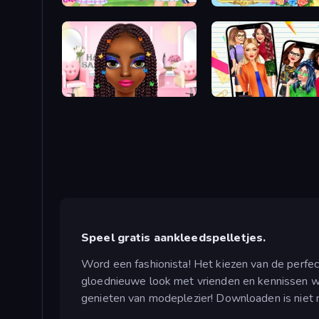
College Sport Team Makeover
Anime Princess Dress Up
Braided Hairstyles Fashion
Highschool Mean Girls 2
Speel gratis aankleedspelletjes.
Word een fashionista! Het kiezen van de perfe
gloednieuwe look met vrienden en kennissen w
genieten van modeplezier! Downloaden is niet 