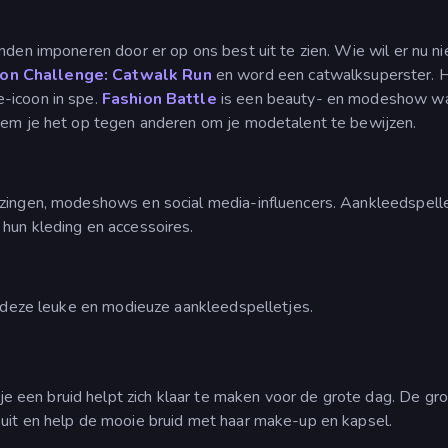
nden imponeren door er op ons best uit te zien. Wie wil er nu ni
ion Challenge: Catwalk Run
en word een catwalksuperster. Het
e-icoon in spe.
Fashion Battle
is een beauty- en modeshow waar
 neem je het op tegen anderen om je modetalent te bewijzen.
ezingen, modeshows en social media-influencers. Aankleedspelle
hun kleding en accessoires.
in deze leuke en modieuze aankleedspelletjes.
e een bruid helpt zich klaar te maken voor de grote dag. De grot
 uit en help de mooie bruid met haar make-up en kapsel.