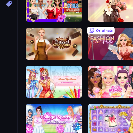
Mean Girls Graduation Day
GRWM Date Night
Originals
Ellie's Recipe: Dubai Chocolate Bar
Fashion Holic
Dress Up Games & Coloring Book