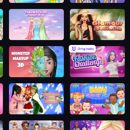
Holographic Trends
College Girls Team Makeover
Tailor Stylist: Fashion Diary
Glamour Beach Life
Originals
Monster Makeup 3D
Fashion Challenge: Catwalk Run
s Party
Christmas Girls Dress Up
Baby Dress Up