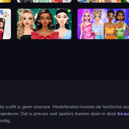
Brat Girl Summer
Travel with Me: ASMR Edition
New Year's Eve Makeup
Monochrome Looks
cte outfit is geen sinecure. Modefanaten kunnen de hectische s
aarderen. Dat is precies wat spelers kunnen doen in deze
beau
nodig.