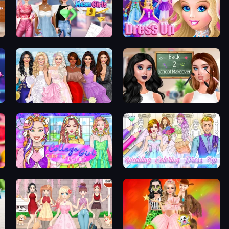
Highschool Mean Girls 3
Princess Dress Up
Model Dress Up Girl
Back 2 School Makeover
College Girl Coloring Dress Up
Wedding Coloring Dress Up Game