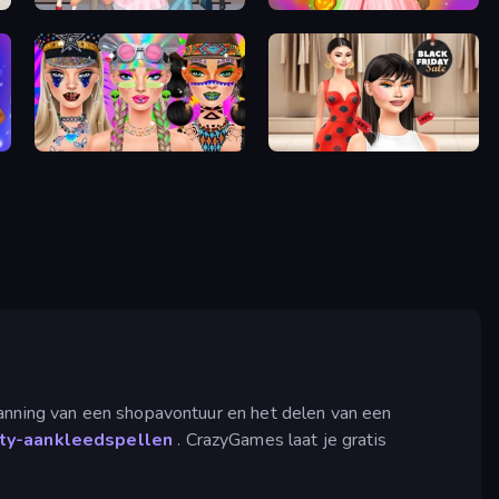
Anime Girls Dress Up Games
Iconic Halloween Costumes
Festival Vibes Makeup
Shopaholic Black Friday
panning van een shopavontuur en het delen van een
ty-aankleedspellen
. CrazyGames laat je gratis