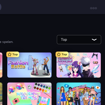
Top
e spelen.
Top
Top
Fashion Battle
Anime Couple: Avatar Maker