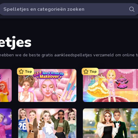
etjes
r hebben we de beste gratis aankleedspelletjes verzameld om online t
Top
Top
s
BFF Makeover - Spa & Dress Up
Royal Glow Princess Makeover