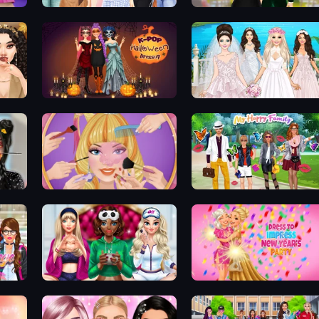
Fashion Week 2025
Valentine's Day Proposal
K-Pop Halloween Dress Up
Model Wedding
Extreme Makeover
Superstar Family Dress Up
Superstar College Girls Makeover
BFFs Luxury Loungewear
Dress To Impress: New Year'