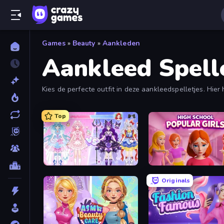
Games
»
Beauty
»
Aankleden
Aankleed Spell
Kies de perfecte outfit in deze aankleedspelletjes. Hie
Top
Idol Livestream: Fashion Game
High School Popular Girl
Originals