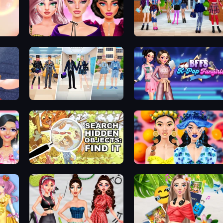
New Year Makeup Trends
High School BFFs: Girls Team
College Girl & Boy Makeover
BFFs K-Pop Fangirls
DIY Makeup Salon: SPA Makeover
Search Hidden Objects: Find Them
Sweet And Fruity Makeup