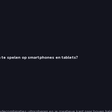
m te spelen op smartphones en tablets?
decombinaties uitproberen en je creatieve kant naar boven hale