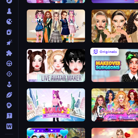
ASMR Beauty Care
Fashion Famous
Back To School: Uniforms Edition
Autumn Glam Gala
Originals
Live Avatar Maker: Girls
Makeover Surgeons
Lulu's Fashion World