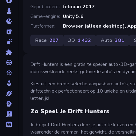
Gepubliceerd
februari 2017
Game-engine
Unity 5.6
Platformen
Browser (alleen desktop), App
Race
297
3D
1.432
Auto
381
Drift Hunters is een gratis te spelen auto-3D-ga
indrukwekkende reeks getunede auto's en dynamis
Kies uit een brede selectie aanpasbare auto's, ste
drifttechniek perfectioneert op 10 unieke en uitd
letterlijk!
Zo Speel Je Drift Hunters
Je begint Drift Hunters door je auto te kiezen en 
waaronder de remmen, het gewicht, de versnellin