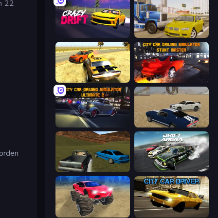
in 22
Crazy Drift
Crazy Car Stunts
3D Car Simulator
City Car Driving Simulator: Stunt
City Car Driving Simulator: Ultimate 2
Crazy Stunt Cars
worden
RCC Stunt Cars
Drift Arena
Monster Cars: Ultimate Simulator
City Car Driver