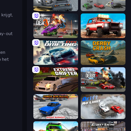
RCC City Racing
Derby Crash 5
krijgt,
lay-out
Demolition Derby 3
Offroad Masters Challenge
ten
p het
Xtreme City Drifting
Derby Crash
Extreme Drifter
Demolition Derby 2
Force Drift Racing: Aussie Burnout
Drift No Limit