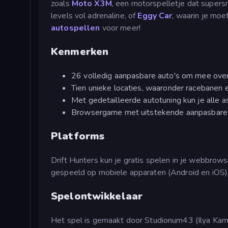
zoals
Moto X3M
, een motorspelletje dat supersn
levels vol adrenaline, of
Eggy Car
, waarin je moet
autospellen
voor meer!
Kenmerken
26 volledig aanpasbare auto's om mee over d
Tien unieke locaties, waaronder racebanen e
Met gedetailleerde autotuning kun je alle 
Browsergame met uitstekende aanpasbare
Platforms
Drift Hunters kun je gratis spelen in je webbrow
gespeeld op mobiele apparaten (Android en iOS)
Spelontwikkelaar
Het spel is gemaakt door Studionum43 (Ilya Kami