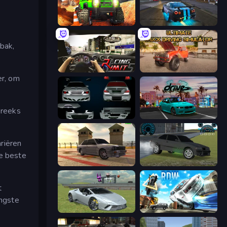
Offroad Life 3D
Street Racing: Open World
bak,
Racing Limits
Ultimate Truck Driving Simulator 2020
er, om
 reeks
Decorate My BMW M5
RealDrive
riëren
de beste
Burnout Drift 3: Seaport Max
Drift Runner 3D
t
angste
Sports Cars Driver
Real Drift World