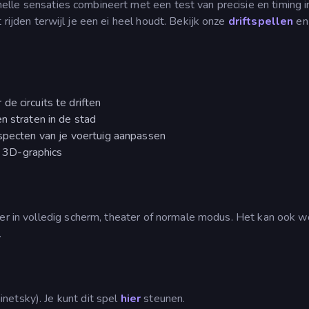
elle sensaties combineert met een test van precisie en timing 
 rijden terwijl je een ei heel houdt. Bekijk onze
driftspellen
en
e circuits te driften
n straten in de stad
aspecten van je voertuig aanpassen
 3D-graphics
ser in volledig scherm, theater of normale modus. Het kan ook 
.
netsky). Je kunt dit spel
hier
steunen.