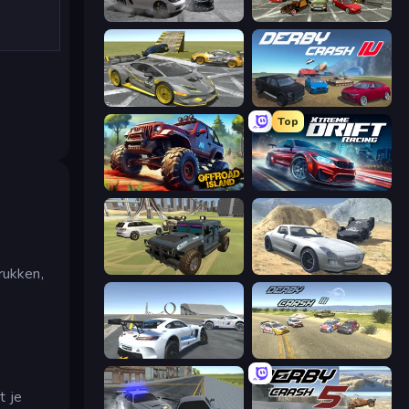
Gearshift One
Evolution Factor
Wrong Way
Derby Crash 4
Top
Offroad Island
Xtreme DRIFT Racing
4x4 Offroader
Derby Crash 2
rukken,
Crazy Stunt Cars Multiplayer
Derby Crash 3
t je