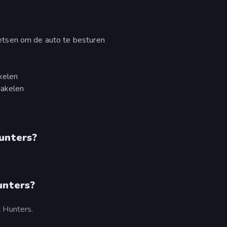
etsen om de auto te besturen
kelen
hakelen
unters?
unters?
t Hunters.