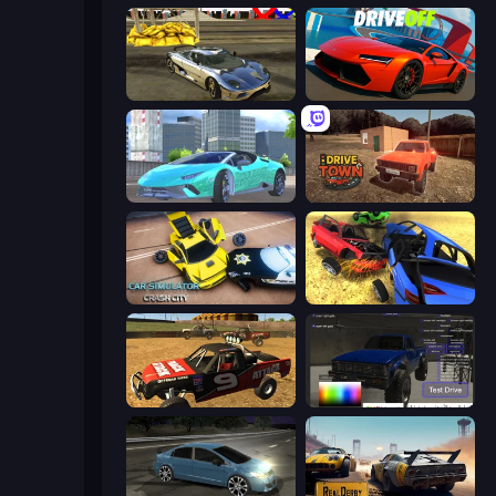
Crazy Car Stunts 3D
DriveOff
Real City Driver
DriveTown
Car Simulator: Crash City
Car Crash Simulator Royale
Offroad Dirt Racing 3D
Car Inspector: Truck