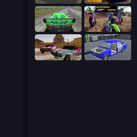
Drift Club
RealDerby - Crash Day
Speed Racing Pro 2
MotoCross Riders
Village Car Stunts
Taz Mechanic Simulator