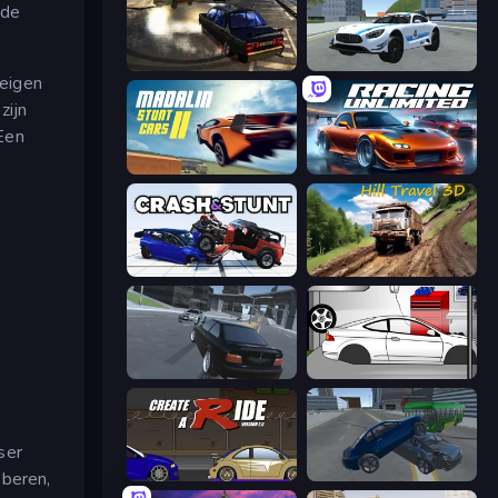
 de
City Classic Car Driving: 131
Crazy Stunt Cars 2
 eigen
zijn
Een
Madalin Stunt Cars 2
Racing Unlimited
Crash & Stunt
Hill Travel 3D
Transporter Hot Pursuit
Drag Racer V2
ser
oberen,
Create-A-Ride
Offroader V6