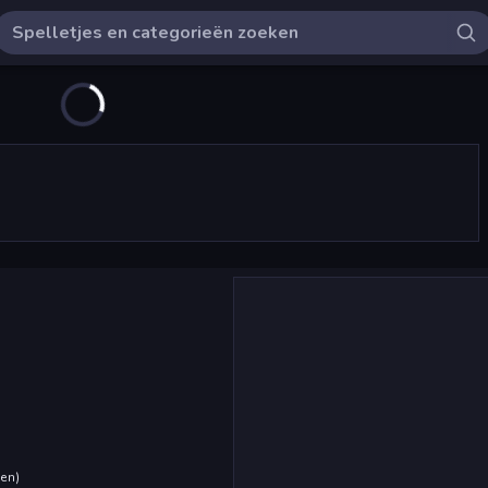
den
)