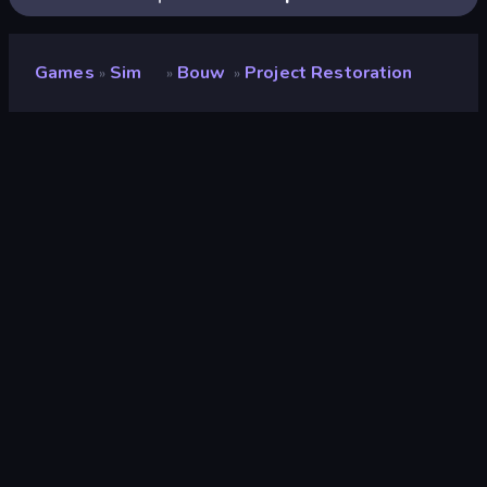
Games
Sim
Bouw
Project Restoration
»
»
»
Project Restoration
Beoordeling
(
op basis van de afgelopen 6
8,6
maanden
)
Gepubliceerd
juli 2025
Laatst bijgewerkt
juli 2026
Game-engine
Externally hosted (iframe)
Platform
Browser (desktop, mobiel,
tablet)
Oriëntatie
Liggend / Staand
Sim
307
Mobiel
2.352