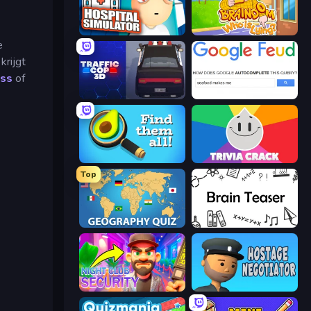
Hospital Simulator
Braindom 2: Who is Lying?
e
krijgt
ss
of
Traffic Cop 3D
Google Feud
Find Them All!
Trivia Crack
Top
Geography Quiz: Flags and Capitals
Brain Teaser
Night Club Security
Hostage Negotiator