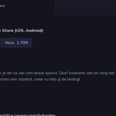
den
)
 Store (iOS, Android)
Muis
1.799
n je de rol van een leraar speelt. Geef examens aan en zorg dat
hien een student, maar nu heb jij de leiding!
entiële levensvaardigheden