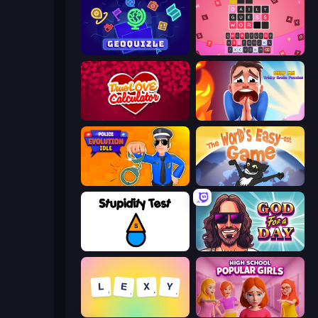
GeoQuizle
Wordling
Love Calculator
Help Me: Tricky Brain Puzzles
Police Evolution Idle
The World's Easyest Game
Stupidity Test
God For a Day: Prequel
Lexy
High School Popular Girls