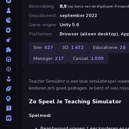
Beoordeling
8,9
(
op basis van de afgelopen 6 maan
Gepubliceerd
september 2022
Game-engine
Unity 5.6
Platformen
Browser (alleen desktop), App
Sim
427
3D
1.432
Educatieve
20
Manager
217
Casual
1.009
Teacher Simulator is een leuk simulatiespel waari
kinderen zich goed gedragen. Je bent of was missc
Zo Speel Je Teaching Simulator
Spelmodi
Beantwoord vragen: Leer kinderen ess