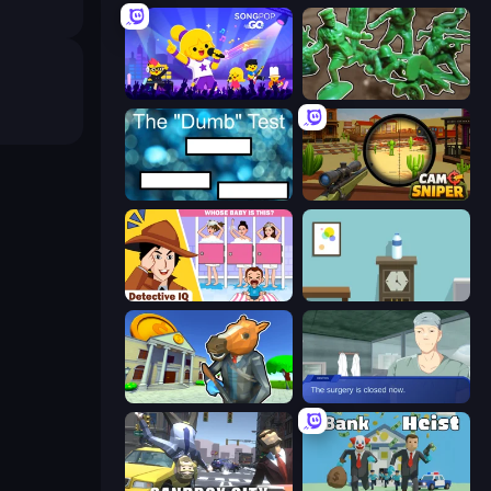
SongPop GO
Soldiers - Capture and Control!
The Dumb Test
Camo Sniper
Detective IQ: Brain Games
Flip Bottle
Bank Robbery 3
Oh So Lucky, Doctor!