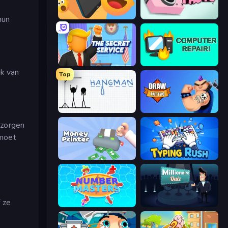
Reply Run
Take Photo
hun
The Secret Service
Computer Repair
jk van
Top
Hangman
Draw Tattoo
 zorgen
 moet
Money Printer
Typing Rush
n
 ze
Number Masters
Millionaire Quiz