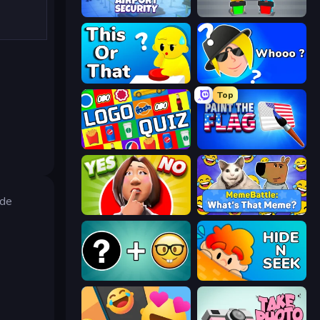
Airport Security
Guess Their Answer
ToT or Trivia
Whooo?
Top
Logo Quiz: Game World Trivia
Paint the Flag
 de
Yes or No Challenge
MemeBattle: What's That Meme?
Emoji Guess Master!
Hide N Seek