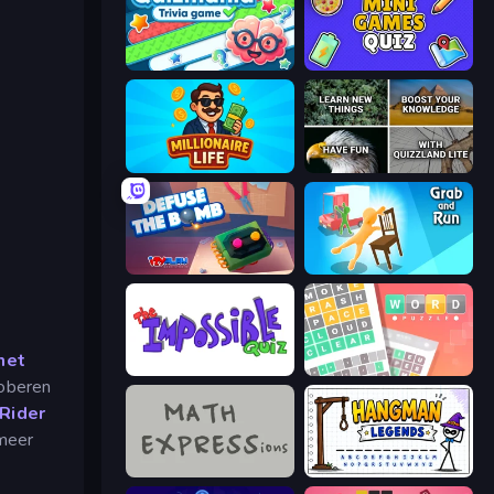
Quizmania: Trivia Game
Mini Games Quiz
Millionaire Life
QuizzLand Trivia
Defuse the Bomb 3D
Grab and Run
met
The Impossible Quiz
Wordler
roberen
Rider
 meer
MATH EXPRESSions
Hangman Legends