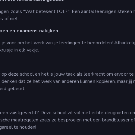
ragen, zoals "Wat betekent LOL?". Een aantal leerlingen steken 
 of niet.
jpen en examens nakijken
d je voor om het werk van je leerlingen te beoordelen! Afhankeli
ruisje in elk vakje.
p deze school en het is jouw taak als leerkracht om ervoor te
 denken dat ze het werk van anderen kunnen kopiëren, maar jij
eid gebeurt.
 een vuistgevecht? Deze school zit vol met echte deugnieten e
haïsche maatregelen zoals ze besproeien met een brandblusser of
gareel te houden!