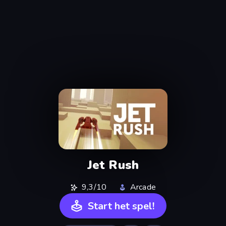
Jet Rush
9,3/10
Arcade
Start het spel!