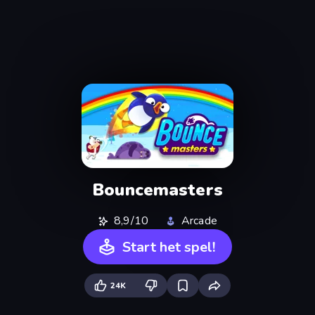
Bouncemasters
8,9/10
Arcade
Start het spel!
24K