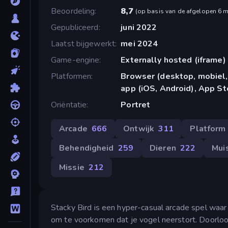
Beoordeling
8,7
(
op basis van de afgelopen 6 
Gepubliceerd
juni 2022
Laatst bijgewerkt
mei 2024
Game-engine
Externally hosted (iframe)
Platformen
Browser (desktop, mobiel,
app (iOS, Android), App St
Oriëntatie
Portret
Arcade
666
Ontwijk
311
Platform
Behendigheid
259
Dieren
222
Mui
Missie
212
Stacky Bird is een hyper-casual arcade spel waar
om te voorkomen dat je vogel neerstort. Doorloop