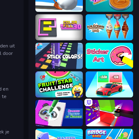
Shovel 3D
Dalgona Candy Honeycomb Cookie
Color Fill 3D
Ice Cream Inc.
den uit
l door
Stack Colors
Sticker Art
d en
 te
Fruit Stab Challenge
Upgrade the Supercar 3D
Diamond Drawing by Numbers
Jelly Restaurant
ek je