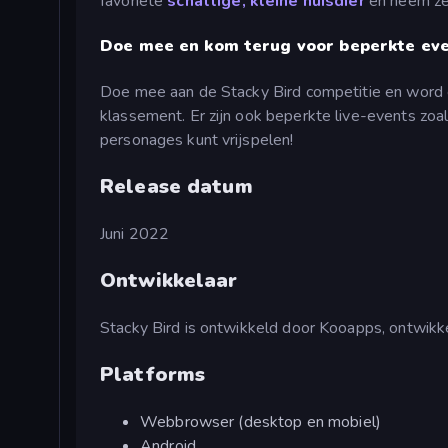
favoriete
schattige, kleine huisdier
en neem ze
Doe mee en kom terug voor beperkte e
Doe mee aan de Stacky Bird competitie en word ee
klassement. Er zijn ook beperkte live-events zoa
personages kunt vrijspelen!
Release datum
Juni 2022
Ontwikkelaar
Stacky Bird is ontwikkeld door Kooapps, ontwikk
Platforms
Webbrowser (desktop en mobiel)
Android