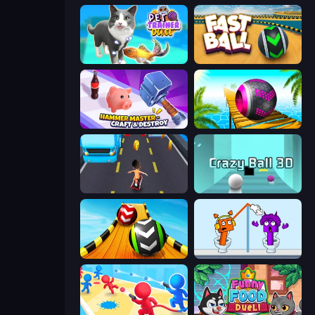
Pet Trainer Duel
Fast Ball Jump
Hammer Master－Craft & Destroy!
Rolling Balls Sea Race
Bus and Subway Runner
Crazy Ball 3D
Sky Balls 3D
Square Punki Long Hand