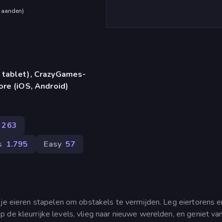
maanden
)
 tablet), CrazyGames-
ore (iOS, Android)
263
s
1.795
Easy
57
 je eieren stapelen om obstakels te vermijden. Leg eiertorens 
 de kleurrijke levels, vlieg naar nieuwe werelden, en geniet va