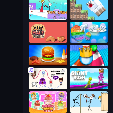
Through the Wall
Crazy Sheep
Cut in Half, Please!
Pop It 3D
Burger Cafe
Aquapark Balls Party
Toilet Rush - Draw Puzzle
Giant Rush!
Dessert Maker
Gomu Goman