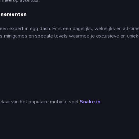
 mee op avontuur.
venementen
n expert in egg dash. Er is een dagelijks, wekelijks en all-tim
ls minigames en speciale levels waarmee je exclusieve en unie
elaar van het populaire mobiele spel
Snake.io
.