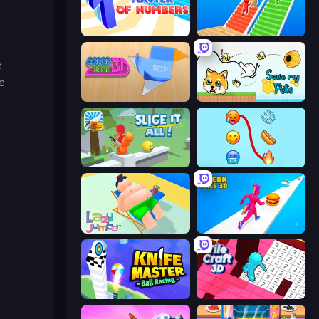
Master of Numbers
Bridge Race
e
ke
Color Roll 3D
Save My Pets
Slice It All!
Emoji Puzzle!
Lazy Jumper
Twerk Race 3D
Knife Master: Ball Racing
Tile Craft 3D