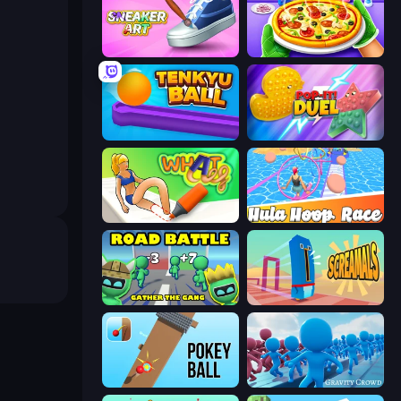
Sneaker Art
Pizza Maker
Tenkyu Ball
Pop It! Duel
What a Leg
Hula Hoop Race
Road Battle: Gather the Gang
Screamals
Pokey Ball
Gravity Crowd