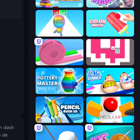
Slice Master
Stack Fall
Man Runner 2048
Color Match
Layers Roll
Just Slide (Remastered)
Pottery Master
Teeth Runner
Pencil Rush
Helix Jump
en dash
n de