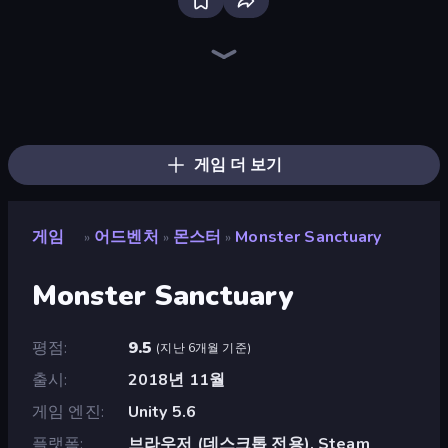
Bloxd.io
Ragdoll Archers
EvoWars.io
Veck.io
Piece of Cake: Merge and Bake
Racing Limits
Traffic Rider
Mahjongg Solitaire
Screw Out: Bolts and Nuts
Words of Wonders
Piles of Mahjong
Designville: Merge & Design
Miniblox
Space Waves
Stickman Clash
SkillWarz
Fortzone Battle Royale
Arrow Escape
게임 더 보기
게임
어드벤처
몬스터
Monster Sanctuary
»
»
»
Monster Sanctuary
평점
9.5
(
지난 6개월 기준
)
출시
2018년 11월
게임 엔진
Unity 5.6
플랫폼
브라우저 (데스크톱 전용), Steam