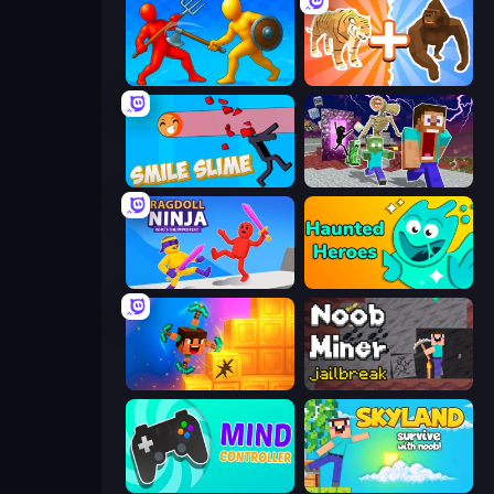
Epic Sword Battle! Fight in Arena
Animal DNA Run
Smile Slime
Monster School Herobrine Siren Head
Ragdoll Ninja: Imposter Hero
Haunted Heroes
Merge & Dig!
Noob Miner: Escape From Prison
Mind Controller
Skyland Survive With Noob!