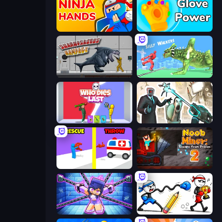
Ninja Hands
Glove Power
Sharkosaurus Rampage
Silly Walkers
Who Dies Last?
Skibidi Toilets: Infection
Rescue Throw
Noob Miner 2: Escape From Prison
Mini Mine
Doodle Smash