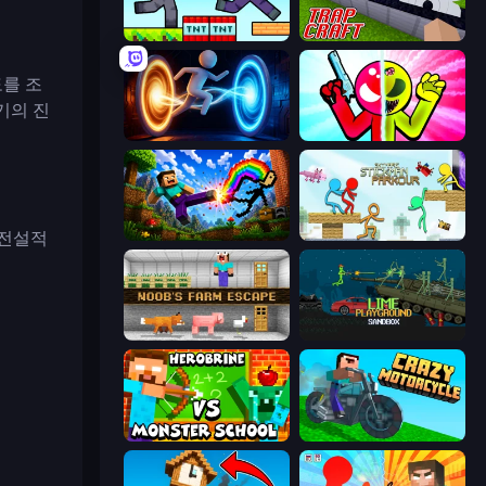
Noob Gigachad: Parkour Tricks Challenge
Trap Craft
를 조
기의 진
Portal Escape
Stickman Zombie vs Stickman Hero
 전설적
Noob: Wall Crusher
Stickman Parkour Master
Noob's Farm Escape
Lime Playground Sandbox
Herobrine vs Monster School
Crazy Motorcycle