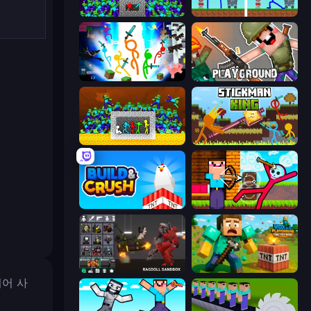
Stick Epic Fighter
DOP Noob: Draw to Save
Stickman Epic
Playground
Stick Fighter vs Zombies
Stickman King
Build and Crush
Noob Archer vs Stickman Zombie
Last Play: Ragdoll Sandbox
Voxel Playground: Ragdoll Noob
되어 사