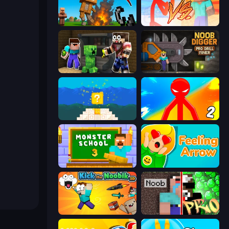
Noob Fuse
Red Stickman vs Monster School
Noob Trolls Pro
Noob Digger: Pro Drill Miner
Noob vs Pro 4: Lucky Block
Red Stickman vs Monster School 2
Monster School 3
Feeling Arrow
Kick the Noobik 3D
Noob vs Pro: Challenge