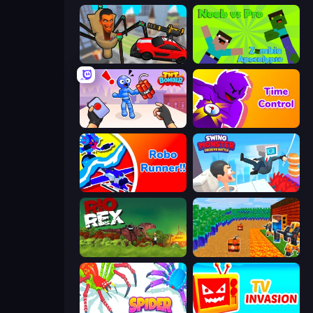
Cars vs Skibidi Toilet
Noob vs Pro: Zombie Apocalypse
TNT Bomber
Time Control!
Robo Runner
Swing Monster: Decisive Battle
Rio Rex
Noob Tower Defense