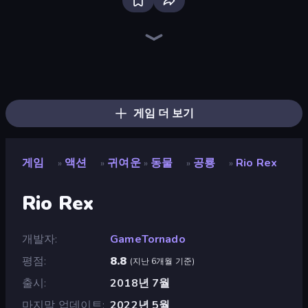
Mr. Dude: Online Multiverse Challenge
Brainrot Arena Online
War the Knights
Playground
Throw a Lucky Block
Lime Playground Sandbox
Stick Epic Fighter
Stickman Rebirth
Space Wars Battleground
Stickman Epic
Ships 3D
Gladiator Fights
Mr. Dude: King of the Hill
Stickman King
Trap Craft
Stickman Clash
Immortal: Dark Slayer
Stickman Kombat 2D
게임 더 보기
게임
액션
귀여운
동물
공룡
Rio Rex
»
»
»
»
»
Rio Rex
개발자
GameTornado
평점
8.8
(
지난 6개월 기준
)
출시
2018년 7월
마지막 업데이트
2022년 5월