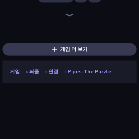
Piles of Mahjong
Screw Out: Bolts and Nuts
Arrow Escape
Skydom
Piece of Cake: Merge and Bake
Yarn Fever! Unravel Puzzle
Goods Triple Match 3D
Pixel Blast
Mahjongg Solitaire
Hexa Sort
Tap 3D Wood Block Away
Arrow Escape: Puzzle
Skydom: Reforged
Sushi Puzzle
Parking Jam
Color Water Sort 3D
Hidden Objects
Nuts Puzzle: Sort By Color
게임 더 보기
게임
퍼즐
연결
Pipes: The Puzzle
»
»
»
Pipes: The Puzzle
개발자
Mnogoigrovka
평점
9.0
(
지난 6개월 기준
)
출시
2023년 2월
마지막 업데이트
2023년 2월