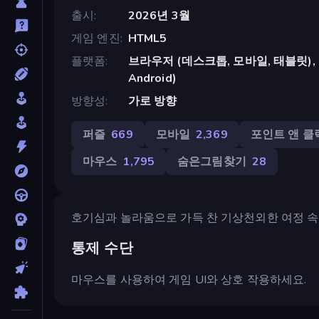
출시
2026년 3월
게임 엔진
HTML5
플랫폼
브라우저 (데스크톱, 모바일, 태블릿), Cr
Android)
방향성
가로 방향
퍼즐
669
모바일
2,369
포인트 앤 클
마우스
1,795
숨은그림찾기
28
호기심과 놀라움으로 가득 찬 기상천외한 여정 
통제 수단
마우스를 사용하여 게임 UI와 상호 작용하세요.