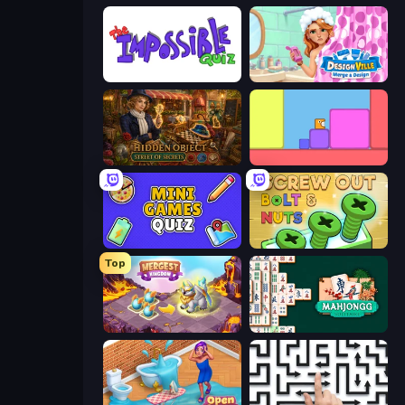
The Impossible Quiz
Designville: Merge & Design
Hidden Object: Street Of Secrets
Level EATEN!
Mini Games Quiz
Screw Out: Bolts and Nuts
Top
Mergest Kingdom
Mahjongg Solitaire