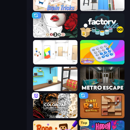
Brain Tricks: Brain Games
Elevator Room Escape
Numicolor
Factory Balls Go!
Mirror Room Escape
Logic Chain Master
Game Cafe Escape
Metro Escape
Color Tap: Coloring by Numbers
Ball Roll
Top