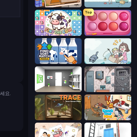
Chigiri: Paper Puzzle
Find Cat
Top
Find The Cow
Piece of Cake: Merge and Bake
Find Sort Match - Puzzle
Find Cat 2
Paint Room Escape
Cube Stories: Escape
세요.
TRACE
Knock Your Mind