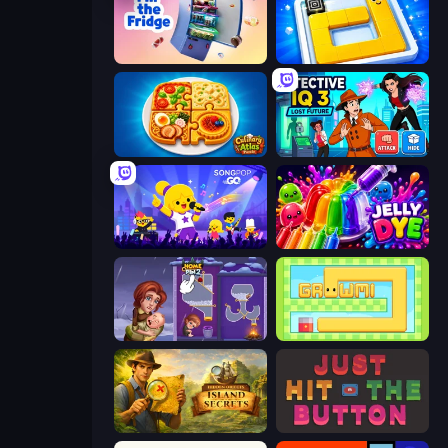
Fill The Fridge
Ice Slide
Culinary Atlas
Detective IQ 3
SongPop GO
Jelly Dye
Home Pin 2
Growmi
Hidden Objects: Island Secrets
Just Hit the Button