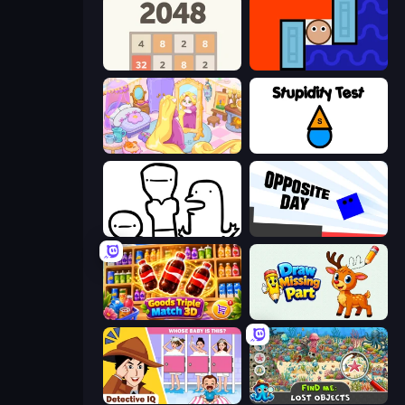
2048
Lava and Aqua
Fairy Room - Decor Game
Stupidity Test
I Don't Even Know
Opposite Day
Goods Triple Match 3D
Draw Missing Part | DOP Puzzle
Detective IQ: Brain Games
Find Me: Lost Objects