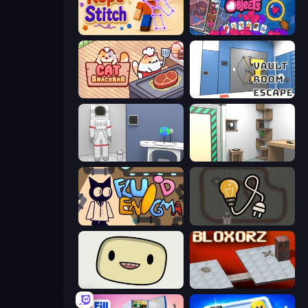
Rope Stitch Puzzle
Hidden Objects
Cat Snack Bar
Vault Room Escape
Space Museum Escape
Machine Room Escape
Fluid Enigma
Light The Lamp
SuperWEIRD
Bloxorz