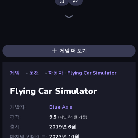
Deadly Descent
Racing Limits
Traffic Rider
Ramp Car VS Police: CHASE
Madness Cars Destroy
Moto Racing Club
Parking Fury 3D: Side Hustle
Racing in City
Hill Travel 3D
Hill Masters
Drive Quest
Real Drift World
Sportcars Crash
Wheelie Up
PolyTrack
Cargo Truck Driver Simulator
Sky Riders
Turbo Cars: Pipe Stunts
게임 더 보기
게임
운전
자동차
Flying Car Simulator
»
»
»
Flying Car Simulator
개발자
Blue Axis
평점
9.5
(
지난 6개월 기준
)
출시
2019년 6월
마지막 업데이트
2023년 10월