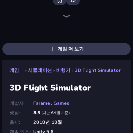
Driving School Simulator
Grow A Garden | Growden.io
Bus Simulator: EVO
Crazy Zoo Monkey
City Constructor
Dragon Simulator 3D
Planet Smash Destruction
Bad Cat Prankster
Tiger Simulator 3D
Tram Simulator
Wolf Simulator: Wild Animals 3D
Bus Simulator Real
Global City
Obby: Ride Carts
Real Drive 3D Parking Games
Prison Life
Heavy Duty: Vehicle Zone
Cat Bakery
게임 더 보기
게임
시뮬레이션
비행기
3D Flight Simulator
»
»
»
3D Flight Simulator
개발자
Faramel Games
평점
8.5
(
지난 6개월 기준
)
출시
2018년 10월
게임 엔진
Unity 5.6