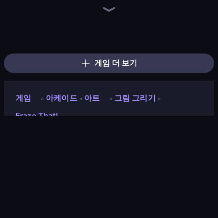
Ragdoll Archers
Through the Wall
Om Nom: Run
Stacky Bird
Draw Crash Race
Twerk Race 3D
Go Escape
Bouncemasters
Draw Climber
Jelly Dye
Kick the Buddy
Slice Master
Stack Fall
Fast Ball Jump
Helix Jump
Merge & Construct
Animal DNA Run
Cat Snack Bar
게임 더 보기
게임
아케이드
아트
그림 그리기
»
»
»
»
Eraze That!
Eraze That!
개발자
MidFin Entertainment
평점
7.7
(
지난 6개월 기준
)
출시
2023년 1월
마지막 업데이트
2023년 1월