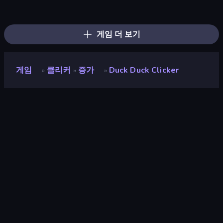
Farm Ring Idle
The MachinEGG
Human Clicker: Grow Organs
Idle Mining Empire
Capybara Clicker
Gear Factory
Block Wall Destroyer
Crusher Clicker
Planet Clicker 2
Conveyor Idle
Babel Tower
Revolution Idle X
Gun Bounce Idle
BitCoiner
Black Hole Idle
Italian Brainrot Clicker Game
Click Click Clicker
Money Maker Idle
게임 더 보기
게임
클리커
증가
Duck Duck Clicker
»
»
»
Duck Duck Clicker
평점
9.1
(
지난 6개월 기준
)
출시
2025년 4월
게임 엔진
HTML5
플랫폼
브라우저 (데스크톱, 모바일, 태블릿),
CrazyGames 앱 (Android)
방향성
가로 방향