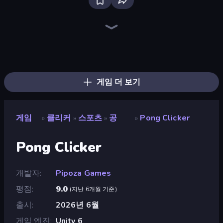
The MachinEGG
Farm Ring Idle
Idle Mining Empire
Human Clicker: Grow Organs
Gear Factory
Conveyor Idle
Babel Tower
Crusher Clicker
Block Wall Destroyer
Capybara Clicker
Revolution Idle X
Gun Bounce Idle
Ragdoll Factory Idle
Mine Clicker
Planet Clicker 2
BitCoiner
Black Hole Idle
PLINKO!
게임 더 보기
게임
클리커
스포츠
공
Pong Clicker
»
»
»
»
Pong Clicker
개발자
Pipoza Games
평점
9.0
(
지난 6개월 기준
)
출시
2026년 6월
게임 엔진
Unity 6