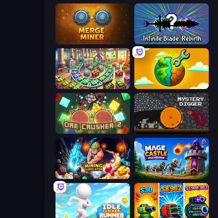
Merge Miner
Infinite Blade: Rebirth
Money Factory: Tycoon Idle Game
Land Explorers: Merge & Build
OreCrusher 2
Mystery Digger
Mining Simulator
Mage Castle Idle Defense