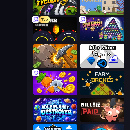
Drift Tycoon
Babel Tower
Top
Crusher Clicker
PLINKO!
Mine Clicker
Idle Mine: Remix
Farm Ring Idle
Farm Drones
Idle Planet Destroyer
Bills Must Be Paid