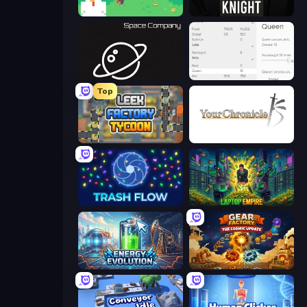
The MachinEGG
Progress Knight
Space Company
Idle Ants
Top
Leek Factory Tycoon
Your Chronicle
Trash Flow
Laptop Empire
Energy Evolution
Gear Factory