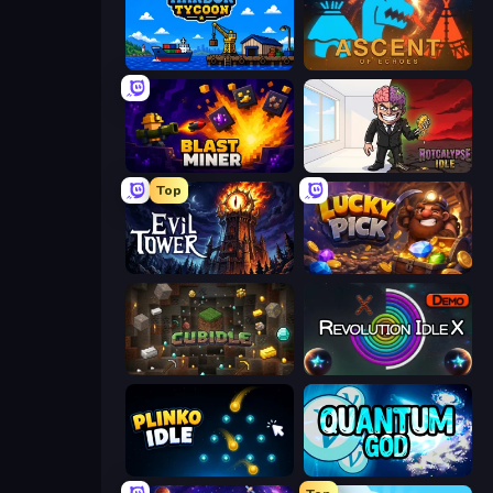
Harbor Tycoon
Ascent of Echoes
Blast Miner
Rotcalypse: Idle Incremental
Top
Evil Tower
Lucky Pick
Cubidle
Revolution Idle X
Plinko Idle
Quantum God