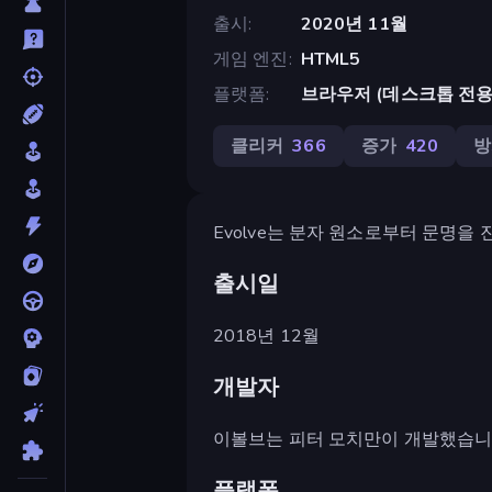
출시
2020년 11월
게임 엔진
HTML5
플랫폼
브라우저 (데스크톱 전용
클리커
366
증가
420
방
Evolve는 분자 원소로부터 문명을
출시일
2018년 12월
개발자
이볼브는 피터 모치만이 개발했습니
플랫폼