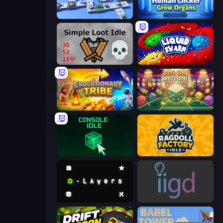
Conveyor Idle
Human Clicker: Grow Organs
Simple Loot Idle
Liquid Swarm
Evolutionary Tribe
Just One More Roll
Console Idle
Ragdoll Factory Idle
Omega Layers
Idle Idle Gamedev