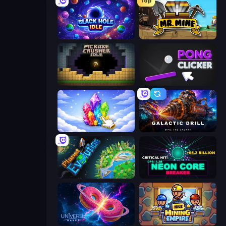
Top
Black Hole Idle
Mr. Mine
Pickaxe Crusher Idle
Pong Clicker
Crystalia Idle Clicker
Galactic Drill
Planet Evolution: Idle Clicker
Neon Core Breaker
Universe Maker
Idle Mining Empire