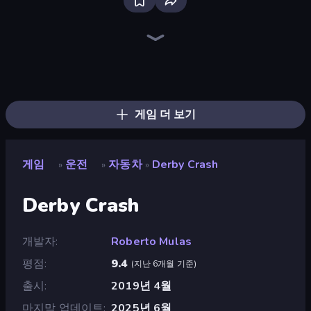
Racing Limits
Drive Quest
Deadly Descent
Real Car Driving
Real Drift World
Madness Cars Destroy
City Car Driving Simulator: Ultimate 2
City Car Driving Simulator: Stunt
Street Racing: Open World
Ramp Car VS Police: CHASE
Gun Racing
BMG: Ragdoll Playground
Stunt Horizon
Epic Racing - Descent on Cars
Cyber Cars Punk Racing
Sportcars Crash
Nitro Burnout
Stunt Paradise
게임 더 보기
게임
운전
자동차
Derby Crash
»
»
»
Derby Crash
개발자
Roberto Mulas
평점
9.4
(
지난 6개월 기준
)
출시
2019년 4월
마지막 업데이트
2025년 6월