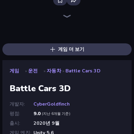
Firestone – Idle Clicker Online RPG
Home Design: Decorate House
Tanks Arena io: Craft & Combat
Real Fishing Simulator
Wizard.io
Age of Tanks Warriors: TD War
Mirrorland
Junkyard Sim
Hexa Sort
Landfill Simulator
Pocket Zone
Card Shuffle Sort
MineTap Merge Clicker
Bloom Sort
Autogun Heroes
Rovercraft
Basketball Superstars
Food Truck Chef™: A Fun Cooking Game
게임 더 보기
게임
운전
자동차
Battle Cars 3D
»
»
»
Battle Cars 3D
개발자
CyberGoldfinch
평점
9.0
(
지난 6개월 기준
)
출시
2020년 9월
게임 엔진
Unity 5.6