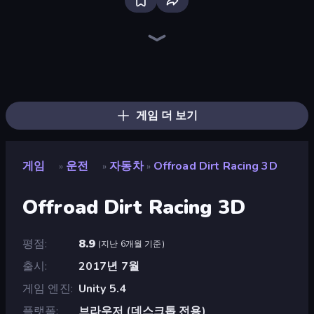
Racing Limits
Real Car Driving
Ramp Car VS Police: CHASE
Traffic Rider
Deadly Descent
Drive Quest
Hustle & Drift in ZIL
Deadly Rally
Case Simulator: Cars
Mad Pursuit
Obby: Car Crash Sandbox
Racing in City
Asphalt Rush
Racing: Online!
Taxi Driver: Master
Real Drift World
Parking Fury 3D: Side Hustle
Mr. Racer - Car Racing
게임 더 보기
게임
운전
자동차
Offroad Dirt Racing 3D
»
»
»
Offroad Dirt Racing 3D
평점
8.9
(
지난 6개월 기준
)
출시
2017년 7월
게임 엔진
Unity 5.4
플랫폼
브라우저 (데스크톱 전용)