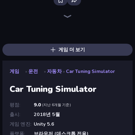
Bloxd.io
Ragdoll Archers
EvoWars.io
Veck.io
Piece of Cake: Merge and Bake
Racing Limits
Traffic Rider
Mahjongg Solitaire
Screw Out: Bolts and Nuts
Words of Wonders
Piles of Mahjong
Designville: Merge & Design
Miniblox
Space Waves
Stickman Clash
SkillWarz
Fortzone Battle Royale
Arrow Escape
게임 더 보기
게임
운전
자동차
Car Tuning Simulator
»
»
»
Car Tuning Simulator
평점
9.0
(
지난 6개월 기준
)
출시
2018년 5월
게임 엔진
Unity 5.6
플랫폼
브라우저 (데스크톱 전용)